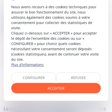
Nous avons recours à des cookies techniques pour
Ainsi, les agents ne peuvent interroger un contribuable
assurer le bon fonctionnement du site, nous
pendant une perquisition sans l’informer qu’il peut refuser
utilisons également des cookies soumis à votre
de répondre. La Cour considère toutefois que cette
consentement pour collecter des statistiques de
omission n’affecte pas la validité de l’ensemble de la
visite.
procédure, mais seulement les déclarations
Cliquez ci-dessous sur « ACCEPTER » pour accepter
irrégulièrement recueillies et les pièces qui en découlent.
le dépôt de l'ensemble des cookies ou sur «
CONFIGURER » pour choisir quels cookies
Lire la décision…
nécessitant votre consentement seront déposés
(cookies statistiques), avant de continuer votre visite
Partager sur
du site.
Plus d'informations
CONFIGURER
REFUSER
ACCEPTER
procédure pénale
06
août
2025
Le rôle du procureur européen délégué face