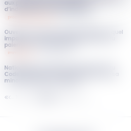
aux principes d’impartialité et
d’indépendance des juridictions
procédures collectives
06
août
2025
Ouverture d’une procédure collective : quel
impact sur l’action en référé tendant au
paiement d’une provision ?
immigration
05
août
2025
Nationalité : en vertu de l’article 21-12 du
Code civil le déclarant peut justifier de sa
minorité après sa majorité !
191
192
193
194
195
196
197
...
...