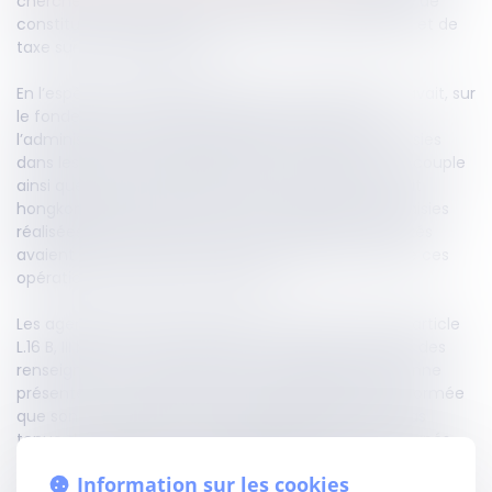
chercher la preuve des manquements susceptibles de
constituer des fraudes, en matière d’impôts directs et de
taxe sur la valeur ajoutée.
En l’espèce, un juge des libertés et de la détention avait, sur
le fondement de l’article L.16 B précité, autorisé
l’administration fiscale à effectuer des visites et saisies
dans les locaux susceptibles d’être occupés par un couple
ainsi que par plusieurs sociétés, notamment de droit
hongkongais et émirati. À la suite d’opérations de saisies
réalisées en septembre 2020, le couple et les sociétés
avaient formé un recours contre le déroulement de ces
opérations de visites et de saisies.
Les agents des impôts peuvent, conformément à l’article
L.16 B, III bis du livre des procédures fiscales, recueillir des
renseignements et justifications auprès de la personne
présente, à la condition de l’avoir préalablement informée
que son consentement est requis et qu’elle n’est pas
tenue de répondre. Ces renseignements sont consignés
dans un compte-rendu, annexé au procès-verbal de visite,
Information sur les cookies
alors signé par l’ensemble des protagonistes.