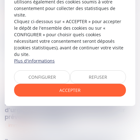
utilisons également des cookies soumis à votre
de la transmettre au Conseil constitutionnel.
consentement pour collecter des statistiques de
visite.
Lire la décision…
Cliquez ci-dessous sur « ACCEPTER » pour accepter
le dépôt de l'ensemble des cookies ou sur «
CONFIGURER » pour choisir quels cookies
Partager sur
nécessitant votre consentement seront déposés
(cookies statistiques), avant de continuer votre visite
du site.
Plus d'informations
CONFIGURER
REFUSER
routier
05
sept.
2025
ACCEPTER
Flèches lumineuses de rabattement et
d’urgence : un test grandeur nature pour
prévenir les collisions
immobilier
04
sept.
2025