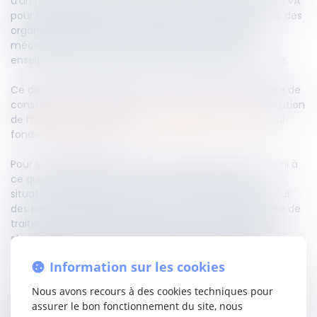
d’un paragraphe du BOFiP portant sur l’exonération de TVA
pour les prestations de soutien scolaire dispensées par des
organismes privés sans but lucratif, au motif qu’il
méconnaîtrait le principe d’égalité en excluant les
enseignants exerçant via une entreprise unipersonnelle.
Ce dernier soulevait également une question prioritaire de
constitutionnalité, relative à la conformité à la Constitution
de l’
article 261, 7, A° a) du Code général des impôts
, qui
fonde cette exonération.
Pour le Conseil d’État, le principe d’égalité ne s’oppose ni à
ce que le législateur règle de façon différente des
situations différentes, ni à ce qu’il déroge à l’égalité pour
des raisons d’intérêt général. Dans ce cas, la différence de
traitement entre les organismes sans but lucratif et
structures lucratives est justifiée par l’objectif d’intérêt
général visant à favoriser l’accès à des services éducatifs à
Information sur les cookies
moindre coût.
Nous avons recours à des cookies techniques pour
Par conséquent, la QPC ne présentant pas de caractère
assurer le bon fonctionnement du site, nous
sérieux, le Conseil d’État estime qu’il n’est pas nécessaire