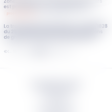
Zones tendues : l’encadrement des loyers
est prolongé jusqu’au 31 juillet 2026 !
procédure civile
04
sept.
2025
La transposition de la directive n°2020/1828
du 25 novembre 2020 relative aux actions
de groupe est désormais parachevée !
181
182
183
184
185
186
187
...
...
Septeo Digital & Services
tous droit réservés
Groupe
Septeo
Contact
S’abonner à la newsletter
Politique de confidentialité