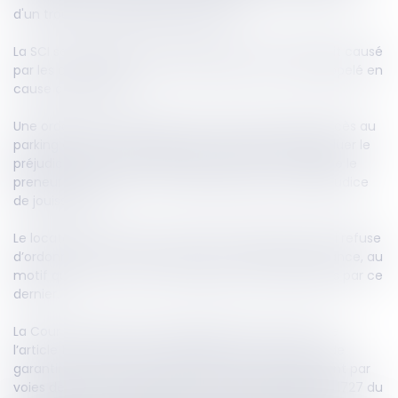
d'un trouble manifestement illicite.
La SCI se défendait en invoquant que le trouble était causé
par les ayants droit d’un de ses associés, et avait appelé en
cause ces derniers.
Une ordonnance de référée ordonne de rétablir l’accès au
parking et que soit réalisée une expertise afin d’évaluer le
préjudice du locataire, expertise à la suite de laquelle le
preneur assigne la SCI en indemnisation de son préjudice
de jouissance.
Le locataire conteste en cassation la décision qui lui refuse
d’ordonner à la SCI de réparer son trouble de jouissance, au
motif que des tiers sont à l’origine des troubles subis par ce
dernier.
La Cour de cassation lui répond alors, qu’en vertu de
l’article 1725 du Code civil le bailleur n'est pas tenu de
garantir le preneur du trouble que des tiers apportent par
voies de fait à sa jouissance, aux termes de l'article 1727 du