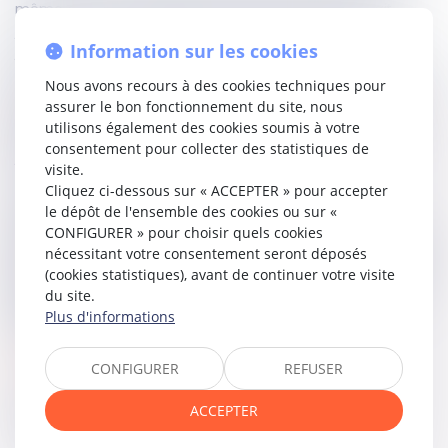
même code, «
si ceux qui ont commis les voies de fait,
prétendent avoir quelque droit sur la chose louée, ou si le
Information sur les cookies
preneur est lui-même cité en justice pour se voir
condamner au délaissement de la totalité ou de partie de
Nous avons recours à des cookies techniques pour
cette chose, ou à souffrir l'exercice de quelque servitude, il
assurer le bon fonctionnement du site, nous
doit appeler le bailleur en garantie, et doit être mis hors
utilisons également des cookies soumis à votre
d'instance, s'il l'exige, en nommant le bailleur pour lequel il
consentement pour collecter des statistiques de
possède
».
visite.
Cliquez ci-dessous sur « ACCEPTER » pour accepter
Ainsi, relevant que le trouble de jouissance subi par le
le dépôt de l'ensemble des cookies ou sur «
locataire résultait exclusivement d'une voie de fait,
CONFIGURER » pour choisir quels cookies
compte tenu de tiers qui contestaient son droit de location
nécessitant votre consentement seront déposés
du parking et en avaient bloqué l’accès, et non d'un risque
(cookies statistiques), avant de continuer votre visite
d'éviction actuel, la Cour d’appel avait à bon droit retenu
du site.
que la SCI n’était pas tenue de garantir le locataire d’un
Plus d'informations
trouble de jouissance.
Lire la décision...
CONFIGURER
REFUSER
ACCEPTER
Partager sur