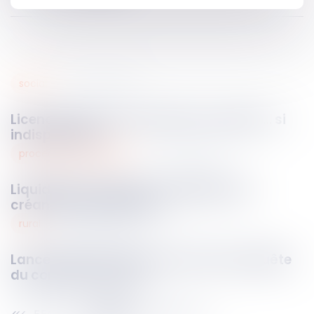
social
28
mars
2023
Licenciement : preuve illicite acceptée… si
indispensable
procedures collectives
28
mars
2023
Liquidation judiciaire : l’inégalité des
créanciers est justifiée
rural
28
mars
2023
Lancement du programme de reconquête
du commerce rural