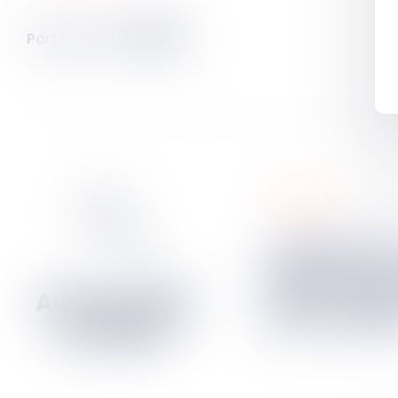
Partager sur
bancaire
23
jan
Le défaut de réception
effective par
mise en dem
pas sa validi