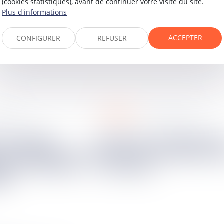
(cookies statistiques), avant de continuer votre visite du site.
Plus d'informations
ACCEPTER
CONFIGURER
REFUSER
obligation
v.
2023
20
janv.
2023
Covid-19, annulation du
 la caution de la
contrat et restitution 
eure n'affecte
acomptes
té