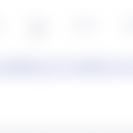
s
Veille
Podcasts
Leg