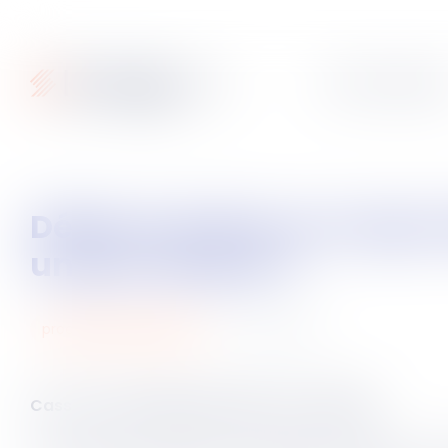
Articles
Fiches pratique
Délais d’action en responsabilité pour insuffisance d’actifs : 3 ans et pas
un jour de plus ?
19
janv.
2023
procedures collectives
Cass. com du 18 janvier 2023, n°21-22.090