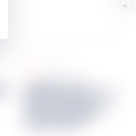
fiscal
18
janv.
2023
L’obligation pour la
des
juridiction de se prononcer,
même à hauteur d’un
montant symbolique, en
matière de pénalité
proportionnelle