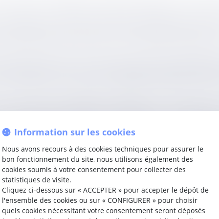
anvier 2016. Le liquidateur assigne le dirigeant de la société
cevable pour cause de prescription du délai d’action fixé 
e produit l'événement qui fait courir le délai de prescripti
visa de l’article L 651-3 du Code de commerce, lequel dispo
 du jugement qui prononce la liquidation judiciaire, puis de
non par heures, et qu’elle est acquise lorsque le dernier 
t prononçant la liquidation judiciaire, qui constitue le 
 ne peut être inclus dans la computation de ce délai, leq
Information sur les cookies
Nous avons recours à des cookies techniques pour assurer le
on judiciaire, à savoir le 7 janvier 2016, ne pouvait être i
bon fonctionnement du site, nous utilisons également des
2019, n'était pas prescrite, puisque toujours inscrite dans l
cookies soumis à votre consentement pour collecter des
statistiques de visite.
Cliquez ci-dessous sur « ACCEPTER » pour accepter le dépôt de
l'ensemble des cookies ou sur « CONFIGURER » pour choisir
quels cookies nécessitant votre consentement seront déposés