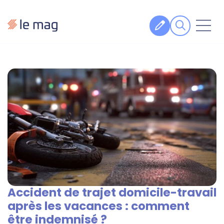
Articles
Fiches pratiques
Veille
Podcasts
Legal design
À propos
Accident de trajet domicile-travail
Suivez-nous
après les vacances : comment
être indemnisé ?