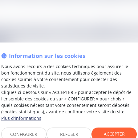
onnement et fiscalité de
nt
Information sur les cookies
compte courant peut être rémunérée par des intérêts,
Nous avons recours à des cookies techniques pour assurer le
par les statuts ou une convention. Pour les personnes phys
bon fonctionnement du site, nous utilisons également des
bligatoire lorsque l’avance est consentie par une personn
cookies soumis à votre consentement pour collecter des
statistiques de visite.
Cliquez ci-dessous sur « ACCEPTER » pour accepter le dépôt de
cal, les
intérêts versés constituent des charges déductib
l'ensemble des cookies ou sur « CONFIGURER » pour choisir
ital intégralement libéré et respect d’un taux maximal d
quels cookies nécessitant votre consentement seront déposés
raction excédentaire n’est pas déductible. Pour l’associ
(cookies statistiques), avant de continuer votre visite du site.
itaux mobiliers, soumis soit au prélèvement forfaitaire un
Plus d'informations
ACCEPTER
CONFIGURER
REFUSER