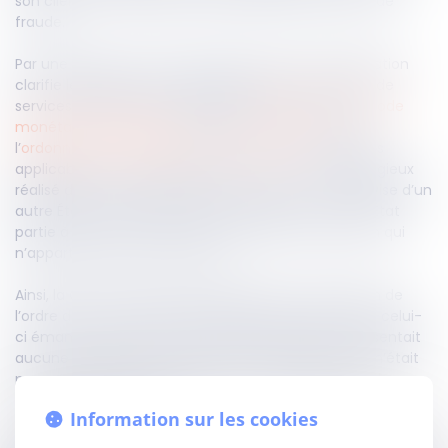
son client ne fasse l’objet d’une quelconque forme de
fraude.
Par une décision du 14 février 2024, la Cour de cassation
clarifie le régime de responsabilité des prestataires de
services de paiement, prévu par l’
article L.133-1 du Code
monétaire et financier
, dans sa rédaction issue de
l’
ordonnance n°2014-158 du 20 février 2014
, n’est pas
applicable lors d’un litige portant sur un virement litigieux
réalisé dans une devise autre que l’euro, ou une devise d’un
autre État membre de l’Union européenne ou d’un État
partie à l’accord sur l’Espace économique européen qui
n’appartient pas à la zone euro.
Ainsi, la Cour de cassation souligne qu’à la réception de
l’ordre de virement, le banquier devait s’assurer que celui-
ci émanait du titulaire du compte à débiter, ne présentait
aucune anomalie, et devait vérifier que l’opération n’était
pas manifestement irrégulière ou inhabituelle dans la
pratique de son client.
Information sur les cookies
En conséquence, la haute juridiction confirme l’arrêt rendu