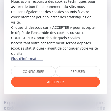
Nous avons recours à des cookies techniques pour
par la Cour d’appel, affirmant que la responsabilité de la
assurer le bon fonctionnement du site, nous
banque ne peut être retenue que sur le fondement du
utilisons également des cookies soumis à votre
droit commun de la responsabilité contractuelle. Le pourvoi
consentement pour collecter des statistiques de
est donc rejeté, car il est conclu que les ordres de virement
visite.
litigieux n’étaient affectés d’aucune anomalie.
Cliquez ci-dessous sur « ACCEPTER » pour accepter
le dépôt de l'ensemble des cookies ou sur «
Lire la décision…
CONFIGURER » pour choisir quels cookies
nécessitant votre consentement seront déposés
(cookies statistiques), avant de continuer votre visite
Partager sur
du site.
Plus d'informations
CONFIGURER
REFUSER
ACCEPTER
urbanisme
26
févr.
2024
Expropriation pour cause d’utilité publique :
caducité de la déclaration d’appel et excès