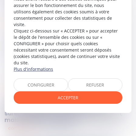
forte.
assurer le bon fonctionnement du site, nous
utilisons également des cookies soumis à votre
consentement pour collecter des statistiques de
Lire la décision…
visite.
Cliquez ci-dessous sur « ACCEPTER » pour accepter
le dépôt de l'ensemble des cookies ou sur «
CONFIGURER » pour choisir quels cookies
Partager sur
nécessitant votre consentement seront déposés
(cookies statistiques), avant de continuer votre visite
du site.
Plus d'informations
CONFIGURER
REFUSER
consommation
04
nov.
2025
ACCEPTER
La recevabilité d’une demande de
surendettement suspend la prescription,
mais ne l’interrompt pas !
commercial
04
nov.
2025