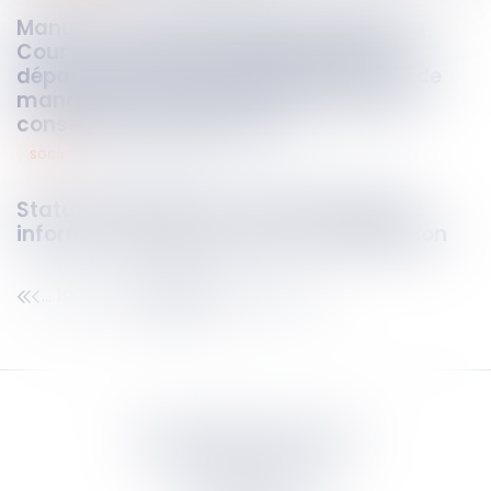
Manuscrits, arnaque et prescription : la
Cour de cassation rappelle le point de
départ du délai de prescription en cas de
manquement au devoir de conseil des
conseillers du patrimoine !
social
04
nov.
2025
Statut protecteur et mandat extérieur :
informer l’employeur reste une obligation
199
200
201
202
203
204
205
...
...
Septeo Digital & Services
tous droit réservés