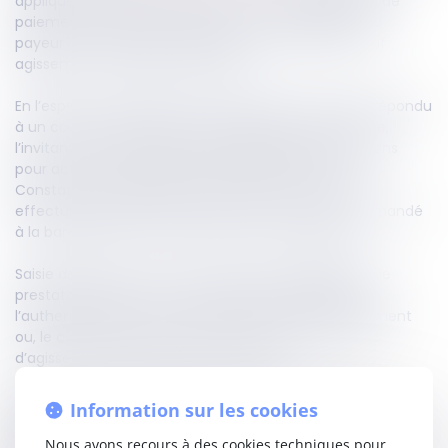
appliquer l’authentification forte en cas d’opération de
paiement à distance. À défaut, il doit rembourser au
payeur le montant de l’opération non autorisée, sauf
agissement frauduleux du payeur.
En l’espèce, le titulaire d’un compte bancaire avait répondu
à un courriel qu’il pensait être adressé par sa banque,
l’invitant à communiquer des éléments d’informations
pour activer le système d’authentification forte.
Constatant le lendemain qu’un virement avait été
effectué au profit d’un compte inconnu, il avait demandé
à la banque de lui rembourser la somme débitée.
Saisie de l’affaire, la Cour de cassation rappelle que le
prestataire de services de paiement doit appliquer
l’authentification forte à chaque opération de paiement
ou, le cas échéant, rembourser le client, sauf en cas
d’agissement frauduleux de ce dernier.
Même si le titulaire du compte avait commis une
Information sur les cookies
négligence en transmettant ses codes, la banque n’avait
pas justifié d’avoir exigé l’activation de l’authentification
Nous avons recours à des cookies techniques pour