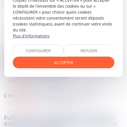
Cliquez ci-dessous sur « ACCEPTER » pour accepter
le dépôt de l'ensemble des cookies ou sur «
CONFIGURER » pour choisir quels cookies
nécessitant votre consentement seront déposés
(cookies statistiques), avant de continuer votre visite
du site.
divers
19
sept.
2025
Plus d'informations
Focus sur la loi du 11 août 2025 visant à
CONFIGURER
REFUSER
faciliter le maintien en rétention des
personnes condamnées pour des faits
ACCEPTER
d'une particulière gravité et présentant de
forts risques de récidive
legal design
18
sept.
2025
L'échéancier de paiement en VEFA
responsabilités
18
sept.
2025
Fuites d’eau et responsabilité : la Cour de
cassation tranche entre ouvrage public et