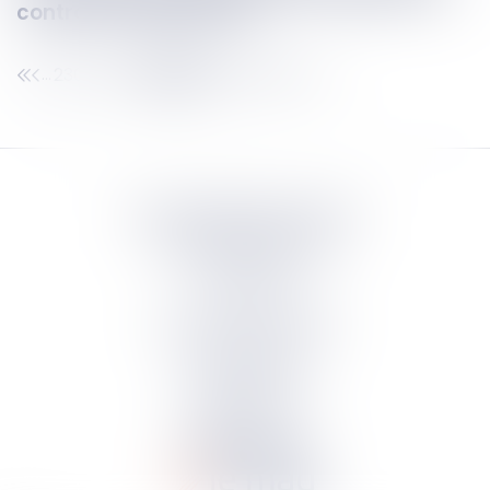
contrat d’abonnement
230
231
232
233
234
235
236
...
...
Septeo Digital & Services
tous droit réservés
Groupe
Septeo
Contact
S’abonner à la newsletter
Politique de confidentialité
Plan du site
Mentions légales
Politique de cookies
Suivez-nous