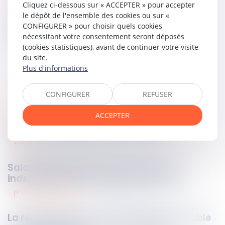
Cliquez ci-dessous sur « ACCEPTER » pour accepter
le dépôt de l'ensemble des cookies ou sur «
CONFIGURER » pour choisir quels cookies
Partager sur
nécessitant votre consentement seront déposés
(cookies statistiques), avant de continuer votre visite
du site.
Plus d'informations
CONFIGURER
REFUSER
divers
15
mars
2024
ACCEPTER
L’exercice de l’autorité parentale
social
15
mars
2024
Salarié expatrié : précisions sur les
indemnités relatives au licenciement
protection sociale
14
mars
2024
La reconnaissance de la faute inexcusable