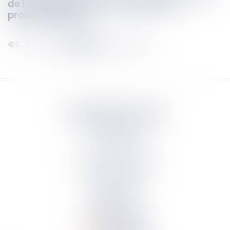
de l’employeur en cas de maladies
professionnelles
577
578
579
580
581
582
583
...
...
Septeo Digital & Services
tous droit réservés
Groupe
Septeo
Contact
S’abonner à la newsletter
Politique de confidentialité
Plan du site
Mentions légales
Politique de cookies
Suivez-nous