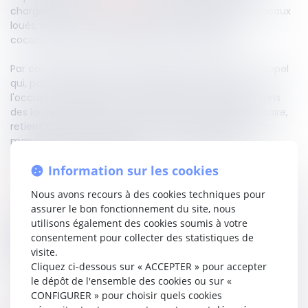
charge du bailleur une obligation de délivrance des locaux
loués, mais doit établir un manquement de son
cocontractant à ses obligations contractuelles.
Par conséquent, doit être annulé l’arrêt de la Cour d’appel
qui, pour condamner un propriétaire à indemniser
l'occupant des préjudices consécutifs à un sinistre dans
des locaux objet d'une convention d'occupation précaire,
retient que même si sa cause reste indéterminée, un
manquement du propriétaire à son obligation de
délivrance est caractérisé.
Information sur les cookies
Lire la décision…
Nous avons recours à des cookies techniques pour
assurer le bon fonctionnement du site, nous
utilisons également des cookies soumis à votre
Partager sur
consentement pour collecter des statistiques de
visite.
Cliquez ci-dessous sur « ACCEPTER » pour accepter
le dépôt de l'ensemble des cookies ou sur «
CONFIGURER » pour choisir quels cookies