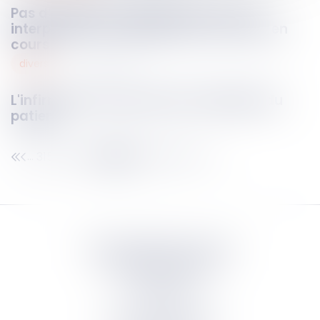
Pas d’obstacle à l’anatocisme : la loi
interprétative s’applique aux contrats en
cours
divers
22
mai
2025
L'infirmier et les directives anticipées du
patient
315
316
317
318
319
320
321
...
...
Septeo Digital & Services
tous droit réservés
Groupe
Septeo
Contact
S’abonner à la newsletter