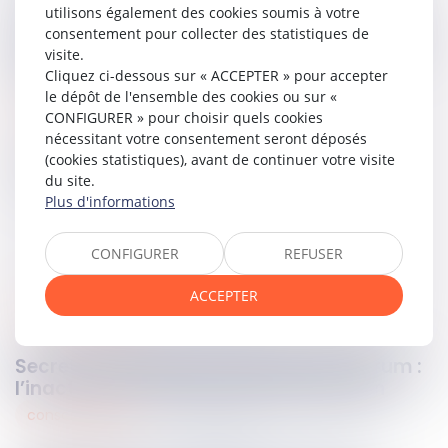
La Haute juridiction confirme ainsi sa position constante :
utilisons également des cookies soumis à votre
les restrictions d’activité liées au Covid-19 ne justifient pas
consentement pour collecter des statistiques de
une résiliation ou une réduction du loyer sur le fondement
visite.
de la perte de la chose.
Cliquez ci-dessous sur « ACCEPTER » pour accepter
le dépôt de l'ensemble des cookies ou sur «
Lire la décision…
CONFIGURER » pour choisir quels cookies
nécessitant votre consentement seront déposés
(cookies statistiques), avant de continuer votre visite
Partager sur
du site.
Plus d'informations
CONFIGURER
REFUSER
ACCEPTER
procédure civile
22
mai
2025
Secret des affaires et mesures in futurum :
l’inaction du saisi le prive de protection
consommation
22
mai
2025