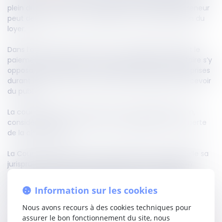
plein droit, et qu’en cas de destruction partielle, le preneur
peut demander soit une résiliation, soit une réduction du
loyer.
Dans l’affaire soumise à la Cour, un bailleur réclamait le
paiement de loyers commerciaux impayés. Le locataire s’y
opposait, invoquant les mesures gouvernementales prises
durant la crise sanitaire, qui l’avaient empêché de recevoir
du public.
La cour d’appel avait fait droit à cette argumentation,
considérant que ces restrictions équivalaient à une perte
de la chose louée.
La Cour de cassation casse cette décision. Elle rappelle sa
jurisprudence du 23 novembre 2022 : une interdiction
générale, temporaire et sans lien direct avec la chose
louée ne peut être assimilée à sa perte. Les mesures
Information sur les cookies
administratives liées à la pandémie ne répondent donc pas
aux conditions de l’article
1722
du Code civil.
Nous avons recours à des cookies techniques pour
assurer le bon fonctionnement du site, nous