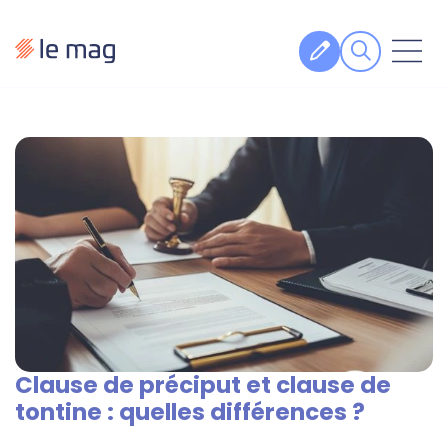
Articles
Fiches pratiques
Veille
Podcasts
Legal design
À propos
Clause de préciput et clause de
Suivez-nous
tontine : quelles différences ?