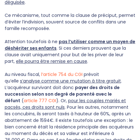
déguisée
.
Ce mécanisme, tout comme la clause de préciput, permet
d’éviter l’indivision, souvent source de conflits dans une
famille recomposée.
Attention toutefois à ne
pas l’utiliser comme un moyen de
déshériter ses enfants
. Si ces derniers prouvent que la
clause avait uniquement pour but de les priver de leur
part,
elle pourra être remise en cause
.
Au niveau fiscal,
l’article 754 du CGI
prévoit
qu’elle
s’analyse comme une mutation à titre gratuit
.
L’acquéreur survivant doit donc
payer des droits de
succession selon son degré de parenté avec le
défunt
(
article 777 CGI
). Or,
pour les couples mariés et
pacsés, ces droits sont nuls
. Pour les autres, notamment
les concubins, ils seront taxés à hauteur de 60%, après un
abattement de 1594€. Il existe toutefois une exception : le
bien concerné était la résidence principale des acquéreurs
au moment du décès et sa valeur est inférieure à
76 000 €. Dans ce cas, il ne faudra régler que les droits de