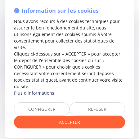
fonctionnement du jeu normal de la concurrence.
Information sur les cookies
Selon la CJUE, pour qu’un marché fonctionne dans des
Nous avons recours à des cookies techniques pour
conditions normales, les opérateurs doivent déterminer de
assurer le bon fonctionnement du site, nous
manière autonome la politique qu’ils souhaitent suivre et
utilisons également des cookies soumis à votre
demeurer dans l’incertitude quant aux comportements
consentement pour collecter des statistiques de
des autres participants.
visite.
Cliquez ci-dessous sur « ACCEPTER » pour accepter
Ce faisant, elle affirme qu’un échange d’informations
le dépôt de l'ensemble des cookies ou sur «
relève d’une forme de coordination susceptible d’être
CONFIGURER » pour choisir quels cookies
qualifiée de restriction par objet lorsqu’il permet d’éliminer
nécessitant votre consentement seront déposés
l’incertitude s’agissant des comportements des
(cookies statistiques), avant de continuer votre visite
concurrents.
du site.
Plus d'informations
Lire la décision…
CONFIGURER
REFUSER
Partager sur
ACCEPTER