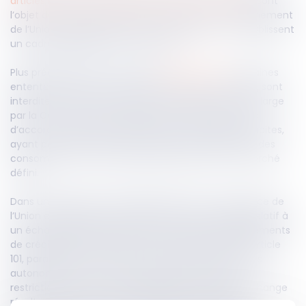
articles L.420-1 et suivants du Code de commerce
, sont
l’objet des articles 101 à 105 du Traité sur le fonctionnement
de l’Union européenne (TFUE), qui définissent et établissent
un cadre réglementaire à cet effet.
Plus précisément, en vertu de l’
article 101 TFUE
, certaines
ententes, de nature à entraver la libre concurrence, sont
interdites. La notion d’« entente » est définie au sens large
par la Commission européenne, incluant tous types
d’accords, qu’ils soient formalisés ou simplement tacites,
ayant pour but de fausser le marché, au détriment des
consommateurs et d’autres producteurs sur un marché
défini.
Dans une décision du 29 juillet 2024, la Cour de justice de
l’Union européenne s’est prononcée dans un litige relatif à
un échange d’informations entre plusieurs établissements
de crédit au Portugal. Elle affirme, se fondant sur l’article
101, paragraphe 1 TFUE, qu’un échange d’informations
autonome entre concurrents peut constituer une
restriction de concurrence par objet, en ce que l’échange
résulte d’une forme de coordination nuisible au bon