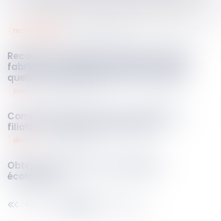
responsabilités
03
sept.
2024
Recours du maître d’ouvrage contre le
fabricant en présence de vices cachés :
quelle responsabilité peut-il invoquer ?
civil
03
sept.
2024
Comment un parent peut-il établir sa
filiation à l'égard de son enfant ?
divers
02
sept.
2024
Obtenir réparation d'un préjudice
écologique
493
494
495
496
497
498
499
...
...