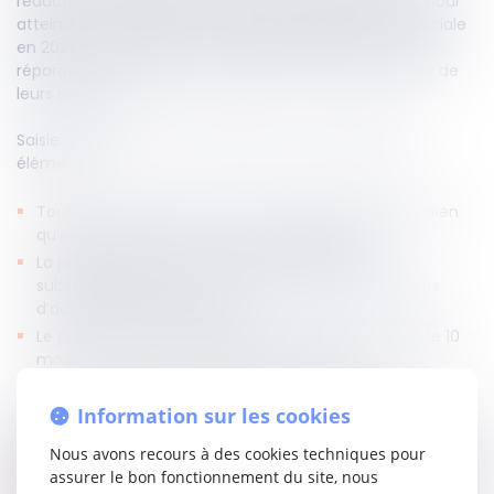
réduction progressive de ses achats à partir de 2018, pour
atteindre une cessation totale de la relation commerciale
en 2021. Le fournisseur avait assigné le distributeur en
réparation du préjudice résultant de la rupture brutale de
leurs relations.
Saisie de l’affaire, la haute juridiction relève plusieurs
éléments :
Tout d’abord, la relation commerciale des parties, bien
qu’elle ait duré 23 ans, n’était pas exclusive ;
La première réduction des achats n’était pas
substantielle, de sorte que la réduction des volumes
d’achats était progressive ;
Le préavis de 35 mois excédait la durée minimale de 10
mois, requise par les usages professionnels.
Information sur les cookies
Par conséquent, la Cour de cassation en déduit que la
rupture de cette relation n’était pas brutale au sens de
Nous avons recours à des cookies techniques pour
l’
article L.442-1, II du Code de commerce
, puisque la durée
assurer le bon fonctionnement du site, nous
de préavis avait permis à la société de s’adapter à la