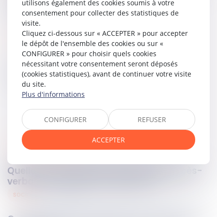
utilisons également des cookies soumis à votre
situation.
consentement pour collecter des statistiques de
visite.
Cliquez ci-dessous sur « ACCEPTER » pour accepter
Lire la décision…
le dépôt de l'ensemble des cookies ou sur «
CONFIGURER » pour choisir quels cookies
nécessitant votre consentement seront déposés
(cookies statistiques), avant de continuer votre visite
Partager sur
du site.
Plus d'informations
CONFIGURER
REFUSER
ACCEPTER
procédure pénale
11
avr.
2025
Quelle est la portée de la nullité du procès-
verbal pour défaut de signature ?
social
11
avr.
2025