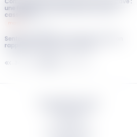
Comportement sentimental et faute grave :
une frontière franchie selon la Cour de
cassation
mard
11
avr.
2025
Sentence arbitrale : la Cour de cassation
rappelle les limites du contrôle !
347
348
349
350
351
352
353
...
...
Septeo Digital & Services
tous droit réservés
Groupe
Septeo
Contact
S’abonner à la newsletter
Politique de confidentialité