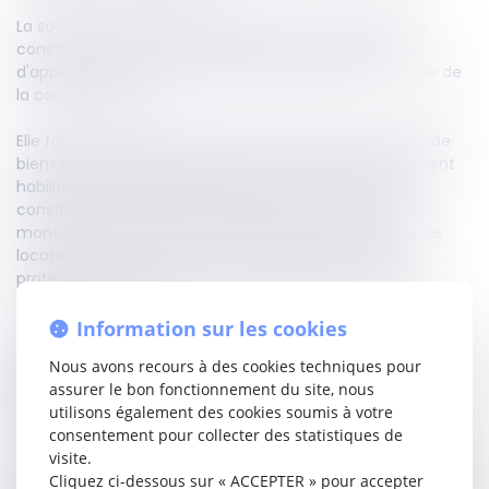
La société de leasing soutenait que le contrat litigieux
constituait un service financier exclu du champ
d'application du droit de rétractation prévu par le code de
la consommation.
Elle faisait valoir que les opérations de location simple de
biens mobiliers réalisées par une société de financement
habilitée à effectuer des opérations de crédit-bail
constituent des services financiers au sens du code
monétaire et financier. Dès lors, selon elle, le contrat de
location du copieur ne pouvait bénéficier des règles
protectrices applicables aux contrats conclus hors
établissement.
Information sur les cookies
Elle reprochait ainsi à la cour d'appel d'avoir refusé de
Nous avons recours à des cookies techniques pour
qualifier le contrat de service financier et d'avoir jugé que
assurer le bon fonctionnement du site, nous
la locataire pouvait valablement exercer son droit de
utilisons également des cookies soumis à votre
rétractation.
consentement pour collecter des statistiques de
visite.
La Cour de cassation rejette le pourvoi en rappelant que les
Cliquez ci-dessous sur « ACCEPTER » pour accepter
contrats conclus hors établissement entre professionnels