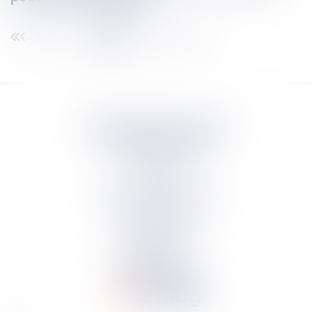
40
41
42
43
44
45
46
...
...
Septeo Digital & Services
tous droit réservés
Groupe
Septeo
Contact
S’abonner à la newsletter
Politique de confidentialité
Plan du site
Mentions légales
Politique de cookies
Suivez-nous