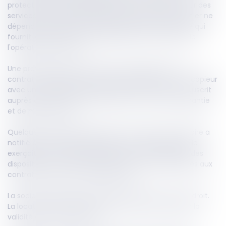
protection ne s'applique pas aux contrats portant sur des
services financiers. La qualification de service financier ne
dépend pas uniquement de la qualité de l'entreprise qui
fournit la prestation, mais également de la nature de
l'opération concernée.
Une professionnelle a conclu hors établissement un
contrat de location de longue durée portant sur un copieur
avec une société de leasing. Le même jour, elle a souscrit
auprès du fournisseur du matériel un contrat de garantie
et de maintenance.
Quelques mois après la livraison du copieur, la locataire a
notifié à la société de leasing et au fournisseur qu'elle
exerçait son droit de rétractation sur le fondement des
dispositions du code de la consommation applicables aux
contrats conclus hors établissement.
La société de leasing a contesté l'existence d'un tel droit.
La locataire l'a alors assignée afin de faire constater la
validité de sa rétractation.