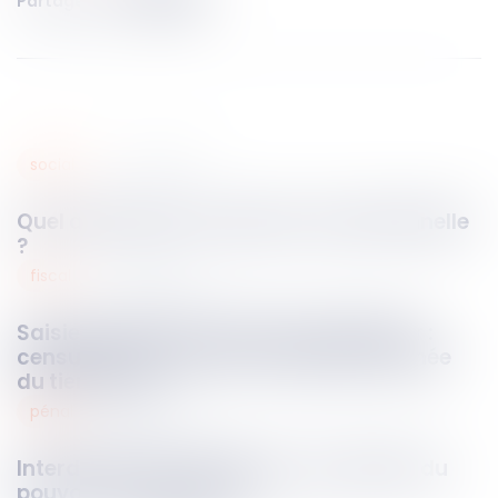
Partager sur
social
17
juin
2026
Quel avenir pour la rupture conventionnelle
?
fiscal
16
juin
2026
Saisie administrative à tiers détenteur :
censure d’une sanction disproportionnée
du tiers saisi
pénal
16
juin
2026
Interdiction de manifester : les limites du
pouvoir du juge pénal