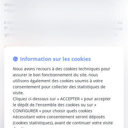
disponible en ligne sur le site des Douanes dans l’onglet
« Open Data ».
Il abroge ainsi l’arrêté du 9 mai 2025 et entre en vigueur au
er
1
septembre 2025. Son exécution est confiée au directeur
général des douanes et au directeur général de la santé.
Accéder au texte…
Information sur les cookies
Partager sur
Nous avons recours à des cookies techniques pour
assurer le bon fonctionnement du site, nous
utilisons également des cookies soumis à votre
consentement pour collecter des statistiques de
visite.
Cliquez ci-dessous sur « ACCEPTER » pour accepter
le dépôt de l'ensemble des cookies ou sur «
fiscal
03
sept.
2025
CONFIGURER » pour choisir quels cookies
nécessitant votre consentement seront déposés
(cookies statistiques), avant de continuer votre visite
Activité occulte et revenus étrangers :