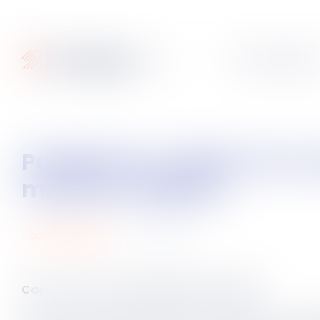
Articles
Fiches pratique
Publicité et crédits à la consommation : renforcement du contrôle des
mentions légales
09
avr.
2025
consommation
ère
Cass. civ 1
du 2 avril 2025, n°24-13.257