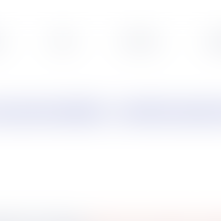
s
Veille
Podcasts
Leg