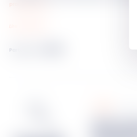
procédure civile
.
Lire la décision…
Partager sur
famille
09
avr.
Filiation naturelle et preuve
de la possess