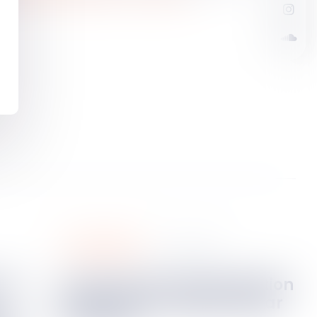
responsabilites
09
avr.
2025
La preuve de l’indemnisation
n’a pas à être apportée par