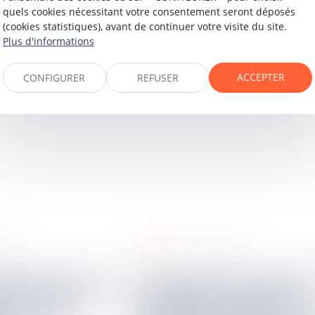
quels cookies nécessitant votre consentement seront déposés
(cookies statistiques), avant de continuer votre visite du site.
Plus d'informations
ACCEPTER
CONFIGURER
REFUSER
fiscal
2025
09
avr.
2025
Caducité et computation
ion d’état :
des délais quand la