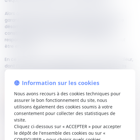
d’équipement installés sur un ouvrage existant.
Alors qu’elle admettait auparavant l’application de la
garantie décennale à ces équipements, elle considère
désormais que, lorsqu’un élément d’équipement ne
constitue pas en lui-même un ouvrage, seule la
responsabilité de droit commun de l’entrepreneur peut
être engagée.
En ce sens, la cour d’appel a jugé qu’une pompe à chaleur,
dont l’installation n’avait nécessité que des travaux très
limités, ne pouvait être qualifiée d’ouvrage. Elle a donc
appliqué la nouvelle jurisprudence de la Cour de cassation.
Information sur les cookies
Lire la décision…
Nous avons recours à des cookies techniques pour
assurer le bon fonctionnement du site, nous
utilisons également des cookies soumis à votre
Partager sur
consentement pour collecter des statistiques de
visite.
Cliquez ci-dessous sur « ACCEPTER » pour accepter
le dépôt de l'ensemble des cookies ou sur «
CONFIGURER » pour choisir quels cookies