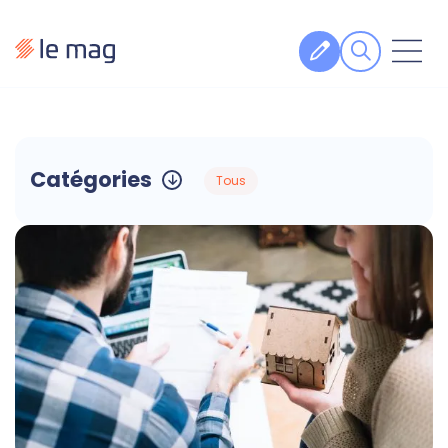
Articles
Fiches pratiques
Catégories
Veille
Podcasts
Legal design
À propos
Suivez-nous