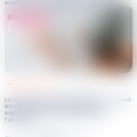
soumise à la prescription quinquennale
responsabilité at / mp
23
févr.
2023
La faute inexcusable de l’employeur ne peut
être retenue que sur la base d’un
signalement d’un risque en lien avec
l’accident