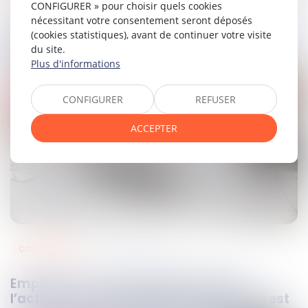
23
févr.
2023
CONFIGURER » pour choisir quels cookies
nécessitant votre consentement seront déposés
Anonymisation des données sensibles
(cookies statistiques), avant de continuer votre visite
contenues dans des documents médicaux
du site.
et communication
Plus d'informations
CONFIGURER
REFUSER
ACCEPTER
construction
23
févr.
2023
Empiétement et bail emphytéotique,
l’action en responsabilité contractuelle est