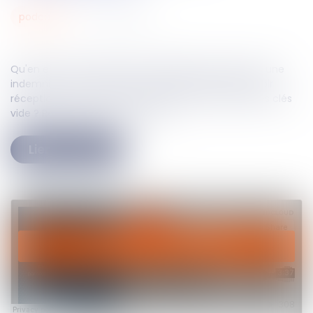
22
févr.
2023
podcasts
Qu'en est-il de la demande du bailleur de percevoir une
indemnité d'occupation, formulée 15 mois après avoir
réceptionné un courrier recommandé de remise des clés
vide ? Réponse dans ce podcast
Lien du texte