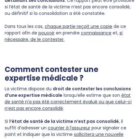
détaillant ses conclusions
. Ce rapport peut être provisoire
si l’état de santé de la victime n’est pas encore consolidé,
ou définitif si la consolidation a été constatée.
Dans tous les cas,
chaque partie reçoit une copie
de ce
rapport afin de
pouvoir
en prendre
connaissance
et,
si
nécessaire, de le contester.
Comment contester une
expertise médicale ?
La victime dispose du
droit de contester les conclusions
d’une expertise médicale
lorsqu’elle estime que son
état
de santé n’a pas été correctement évalué ou que celui-ci
n’est pas encore consolidé
.
Si
l’état de santé de la victime n’est pas consolidé
, il
suffit d’adresser un
courrier à l’assureur
pour signaler ce
point et indiquer que la victime
sollicitera une nouvelle