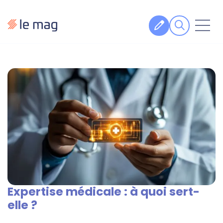
Articles
Fiches pratiques
Veille
Podcasts
Legal design
À propos
Expertise médicale : à quoi sert-
Suivez-nous
elle ?