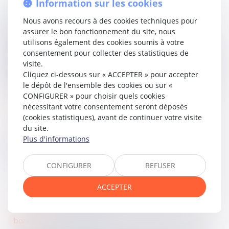
La Cour de cassation rejette le pourvoi de la CPAM. Elle juge
Information sur les cookies
que le délai d’un mois sert seulement à invoquer une
Nous avons recours à des cookies techniques pour
priorité sur les autres bénéficiaires éventuels. Ainsi, la
assurer le bon fonctionnement du site, nous
personne qui démontre avoir été à la charge effective,
utilisons également des cookies soumis à votre
totale et permanente de l’assuré peut encore obtenir le
consentement pour collecter des statistiques de
capital décès tant qu’elle agit dans le délai de deux ans
visite.
prévu par le règlement, lorsqu’aucun autre bénéficiaire ne
Cliquez ci-dessous sur « ACCEPTER » pour accepter
s’est manifesté. La Cour confirme donc que la
le dépôt de l'ensemble des cookies ou sur «
demanderesse avait droit au versement du capital décès.
CONFIGURER » pour choisir quels cookies
nécessitant votre consentement seront déposés
Lire la décision…
(cookies statistiques), avant de continuer votre visite
du site.
Plus d'informations
Partager sur
CONFIGURER
REFUSER
ACCEPTER
bancaire
22
mai
2026