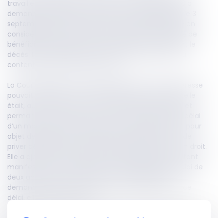
travailleur indépendant décédé le 8 septembre 2018 a
demandé à la CPAM le versement du capital décès le 3
septembre 2020. La caisse a refusé cette demande en
considérant qu’elle n’avait pas revendiqué sa qualité de
bénéficiaire prioritaire dans le délai d’un mois suivant le
décès. La demanderesse a alors saisi la juridiction du
contentieux de la sécurité sociale.
La Cour d’appel de Toulouse a jugé que la demanderesse
pouvait bénéficier du capital décès. Elle a relevé qu’elle
était, au jour du décès, à la charge effective, totale et
permanente de l’assuré. La Cour a considéré que le délai
d’un mois prévu par le règlement avait uniquement pour
objet de régler la priorité entre bénéficiaires et non de
priver définitivement le bénéficiaire prioritaire de son droit.
Elle a ajouté qu’en l’absence d’autre bénéficiaire s’étant
manifesté, la demanderesse pouvait agir dans le délai de
deux ans prévu pour réclamer le capital décès. Sa
demande ayant été formulée avant l’expiration de ce
délai, elle était recevable.