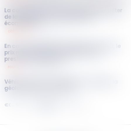
La connexité des créances ne peut résulter
de la seule unité d’une opération
économique
obligations
22
mai
2026
En cas de résiliation anticipée d’un CDD, le
prix n’est dû qu’en contrepartie des
prestations exécutées
routier
22
mai
2026
Véhicule volé : impossible de contester la
géolocalisation ou le LAPI
59
60
61
62
63
64
65
...
...