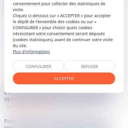
permettant de désigner l’État fédéré compétent. L’affaire
consentement pour collecter des statistiques de
est renvoyée devant la Cour d’appel de Versailles.
visite.
Cliquez ci-dessous sur « ACCEPTER » pour accepter
Lire la décision…
le dépôt de l'ensemble des cookies ou sur «
CONFIGURER » pour choisir quels cookies
nécessitant votre consentement seront déposés
Partager sur
(cookies statistiques), avant de continuer votre visite
du site.
Plus d'informations
CONFIGURER
REFUSER
commercial
ACCEPTER
29
mai
2026
Résiliation du bail commercial : quelles
options pour le bailleur et le locataire ?
procédures collectives
28
mai
2026
Point de départ du délai de l’action en
report de la cessation des paiements en