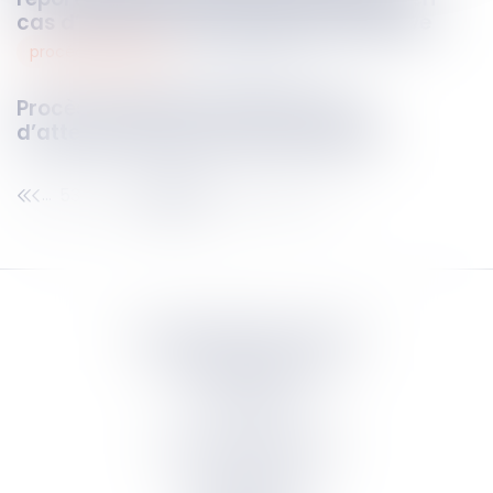
cas d’extension de procédure collective
procédure penale
28
mai
2026
Procès-verbal électronique : pas
d’attestation de conformité exigée
53
54
55
56
57
58
59
...
...
Septeo Digital & Services
tous droit réservés
Groupe
Septeo
Contact
S’abonner à la newsletter
Politique de confidentialité
Plan du site