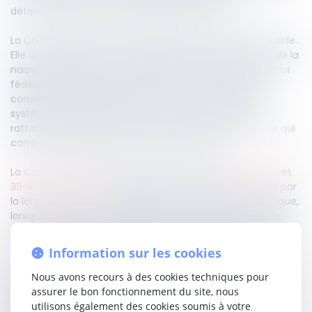
détermination de la loi applicable à la filiation.
La Cour d’appel de Paris a appliqué la loi de l’État de Floride.
Elle a considéré que la loi nationale de la mère au jour de la
naissance était la loi américaine et qu’en l’absence de loi
fédérale américaine unique en matière de filiation, il
convenait de rechercher les solutions communes du
système américain. Elle a retenu que ces solutions
rattachaient le statut personnel à la loi du domicile, ce qui
conduisait à l’application de la loi floridienne.
La Cour de cassation casse l’arrêt au visa des
articles 3
et
311-4 du Code civil
. Elle rappelle que la filiation est régie par
la loi personnelle de la mère au jour de la naissance et que,
lorsqu’un État comprend plusieurs systèmes de droit, le
juge doit appliquer les règles de conflit internes de cet État
ou, à défaut, la loi du système présentant les liens les plus
Information sur les cookies
étroits avec la situation. Elle reproche à la Cour d’appel
d’avoir appliqué le droit floridien en se fondant sur des
Nous avons recours à des cookies techniques pour
solutions prétendument communes au droit américain,
assurer le bon fonctionnement du site, nous
sans identifier de véritable règle de conflit interne
utilisons également des cookies soumis à votre