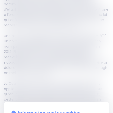
notamment français ou résidant en France, du droit
d’établir sa filiation, elle doit être écartée comme contraire
à l’ordre public international français. Il en va ainsi d’une loi
qui enferme dans un court délai de forclusion l’action en
recherche de paternité exercée par la mère.
Une mère, de nationalité camerounaise, a assigné en 2019
un homme en établissement de paternité, tant en son
nom personnel qu’au nom de son fils, né en France en
2014. Elle invoquait la loi française pour justifier la
recevabilité de son action, tandis que le défendeur
s’appuyait sur la loi camerounaise, qui impose à la mère un
délai de deux ans à compter de l’accouchement pour agir
en recherche de paternité.
La Cour d'appel a écarté la loi camerounaise, pourtant
applicable en vertu du droit international privé, au motif
qu’en imposant un délai aussi bref à la mère pour agir,
cette loi privait effectivement un enfant mineur né en
France de son droit à établir sa filiation. Elle a donc appliqué
la loi française, qui ouvre une action jusqu’aux 28 ans de
Information sur les cookies