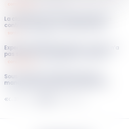
commercial
07
mai
2025
La clause de non-concurrence dans un
contrat commercial : quelles limites ?
santé
06
mai
2025
Expertise médicale judiciaire : l’avocat n’a
pas sa place lors de l’examen clinique
construction
06
mai
2025
Sous-traitance : pas de nullité sans
manquement préalable aux garanties
330
331
332
333
334
335
336
...
...