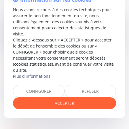
l’enfant (
article 329 du Code civil
).
Nous avons recours à des cookies techniques pour
La Cour de cassation approuve cette solution en jugeant
assurer le bon fonctionnement du site, nous
que la loi camerounaise, en interdisant à la mère d’agir
utilisons également des cookies soumis à votre
après un délai de deux ans suivant l’accouchement, porte
consentement pour collecter des statistiques de
atteinte au droit fondamental de l’enfant à voir sa filiation
visite.
établie. Peu importe que l’enfant puisse, une fois majeur,
Cliquez ci-dessous sur « ACCEPTER » pour accepter
introduire lui-même une action dans un délai d’un an : la
le dépôt de l'ensemble des cookies ou sur «
restriction initiale affecte ses droits pendant sa minorité.
CONFIGURER » pour choisir quels cookies
nécessitant votre consentement seront déposés
(cookies statistiques), avant de continuer votre visite
Lire la décision…
du site.
Plus d'informations
Partager sur
CONFIGURER
REFUSER
ACCEPTER