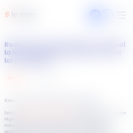
Articles
Recherche de paternité : pourquoi
Fiches pratiques
la loi française peut primer sur la
Veille
loi étrangère ?
Podcasts
07
mai
2025
famille
Legal design
À propos
Cass. civ 1ère du 30 avril 2025, n°22-24.549
Selon
l’article 311-14 du Code civil
, la filiation est en principe
Suivez-nous
régie par la loi personnelle de la mère au jour de la
naissance de l’enfant. Toutefois, si la loi étrangère
applicable a pour effet de priver un enfant mineur,