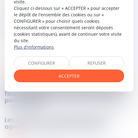
visite.
Lire la décision…
Cliquez ci-dessous sur « ACCEPTER » pour accepter
le dépôt de l'ensemble des cookies ou sur «
CONFIGURER » pour choisir quels cookies
Partager sur
nécessitant votre consentement seront déposés
(cookies statistiques), avant de continuer votre visite
du site.
Plus d'informations
CONFIGURER
REFUSER
obligations
05
nov.
2025
ACCEPTER
Pas de caducité du contrat de location
financière en cas de résiliation préalable
pour impayés !
05
nov.
2025
Les recours en cas d'insulte, menace,
agression à caractère antisémite
famille
05
nov.
2025