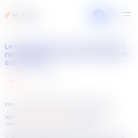
Articles
Le seul dépôt sur un compte joint
Fiches pratiques
ne suffit pas à prouver la créance
Veille
entre époux
Podcasts
06
nov.
2025
famille
Legal design
À propos
Cass. civ 1ère du 22 octobre 2025, n°24-16.345
Selon l’
article 1353 du Code civil
, celui qui réclame
Suivez-nous
l’exécution d’une obligation doit la prouver.
En l’espèce, un jugement avait prononcé le divorce d’un