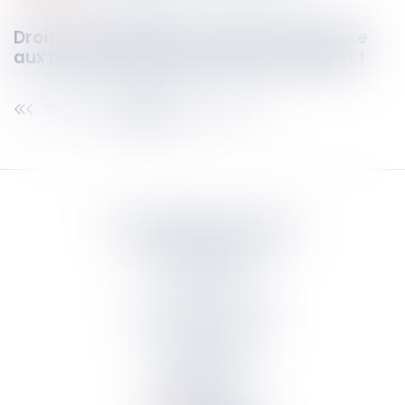
Droit de la famille et contradictoire : gare
aux moyens relevés d’office sans débat !
198
199
200
201
202
203
204
...
...
Septeo Digital & Services
tous droit réservés
Groupe
Septeo
Contact
S’abonner à la newsletter
Politique de confidentialité
Plan du site
Mentions légales
Politique de cookies
Suivez-nous