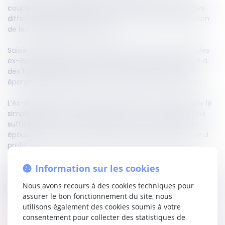
couple uni sous le régime de la séparation de biens. Des
difficultés étaient survenues à l’occasion de la liquidation
de leurs intérêts patrimoniaux.
Saisie de l’affaire, la Cour d'appel avait reconnu à l’un des
ex-époux deux créances contre l’autre, correspondant à
des fonds personnels issus d’une succession et d’une
épargne salariale, versés sur le compte joint du couple.
L’ex-épouse contestait cette décision, et soutenait que le
simple dépôt de fonds personnel sur un compte joint ne
suffisait pas, en soi, à créer une créance envers l’autre
époux sans preuve de l’utilisation de ces fonds à son seul
profit.
La Cour de cassation lui donne raison, en fondant sa
Information sur les cookies
décision sur l’
article 1353 du Code civil
. Ainsi, la seule preuve
Nous avons recours à des cookies techniques pour
du dépôt sur le compte joint ne permettait pas de
assurer le bon fonctionnement du site, nous
caractériser une créance entre les époux.
utilisons également des cookies soumis à votre
consentement pour collecter des statistiques de