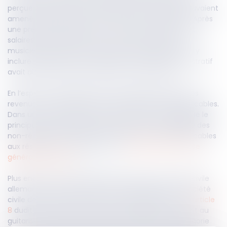
perçues par la société civile allemande du groupe, l’avaient
amené à déclarer des revenus de source française. Après
une première déclaration au titre des traitements et
salaires, alors soumise à une retenue à la source, le
musicien avait tenté de rectifier sa déclaration pour y
inclure la déduction de frais réels. Le tribunal administratif
avait alors refusé cette déclaration rectificative.
En l’espèce, le litige portait sur la catégorie fiscale des
revenus et sur le régime de déduction des frais applicables.
Dans un premier temps, le Conseil d’État avait rappelé le
principe selon lequel les revenus de source française des
non-résidents sont déterminés selon les règles applicables
aux résidents, en application de l’
article 164 A du Code
général des impôts
.
Plus encore, le Conseil d’État affirme que la société civile
allemande du groupe devait être assimilée à une société
civile de droit français, relevant des dispositions de l’
article
8
dudit Code. Dès lors, la part des bénéfices revenant au
guitariste devait être imposée non pas dans la catégorie