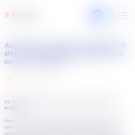
Articles
Artistes et fiscalité : qu’advient-il
Fiches pratiques
des revenus français générés par
Veille
un non-résident ?
Podcasts
12
juin
2025
fiscal
Legal design
À propos
CE, 9ème - 10ème chambres réunies du 2 juin 2025,
n°492796
Suivez-nous
Dans cette affaire, le guitariste d’un groupe de musique
allemand et résident fiscal allemand avait perçu des
revenus de concerts en France en 2015. Ces recettes,