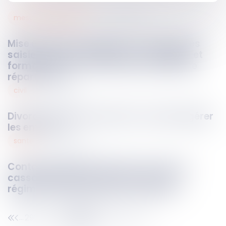
mesures d’exécution
13
juin
2025
Mise en place du registre numérique des
saisies des rémunérations : modalités et
formation des commissaires de justice
répartiteurs
civil
13
juin
2025
Divorce et vacances d'été : comment gérer
les enfants ?
sante
12
juin
2025
Contamination par le VHC : la Cour de
cassation précise l’articulation des
régimes de prescription successifs !
296
297
298
299
300
301
302
...
...