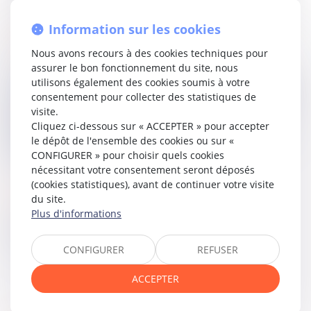
des traitements et salaires, mais dans celle des bénéfices
non commerciaux (BNC), conformément aux articles
92
et
Information sur les cookies
238 bis K, II
, du Code général des impôts, eu égard à
l’activité artistique exercée.
Nous avons recours à des cookies techniques pour
assurer le bon fonctionnement du site, nous
Ainsi, le Conseil d’État a estimé que la Cour administrative
utilisons également des cookies soumis à votre
d’appel avait commis une erreur de droit. En qualifiant ces
consentement pour collecter des statistiques de
revenus de «
traitements et salaires
», elle avait indûment
visite.
refusé au guitariste le droit de déduire ses frais
Cliquez ci-dessous sur « ACCEPTER » pour accepter
professionnels réels, pourtant admissibles sous le régime
le dépôt de l'ensemble des cookies ou sur «
des BNC.
CONFIGURER » pour choisir quels cookies
nécessitant votre consentement seront déposés
(cookies statistiques), avant de continuer votre visite
Lire la décision…
du site.
Plus d'informations
Partager sur
CONFIGURER
REFUSER
ACCEPTER