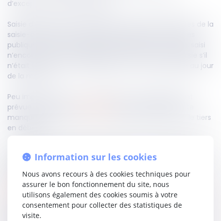
d’exception en matière fiscale.
Saisie d’un moyen soutenant que les règles classiques de la
saisie-attribution ne vaudraient pas pour les créances
publiques, elle reste fidèle à une ligne stricte : le tiers saisi
n’encourt pas la condamnation aux causes de la saisie s’il
n’était tenu d’aucune obligation envers le redevable au jour
de la mesure.
Peu importe, donc, que l’obligation de renseignement
prévue par l’article
L. 262 du LPF
ait été méconnue. Ce
manquement, à lui seul, ne suffit pas à transformer le tiers
en débiteur.
La solution, nette, confirme que la SATD ne déroge pas sur
Information sur les cookies
ce point au droit commun de l’exécution : sans dette
préalable, pas de paiement forcé.
Nous avons recours à des cookies techniques pour
assurer le bon fonctionnement du site, nous
Lire la décision…
utilisons également des cookies soumis à votre
consentement pour collecter des statistiques de
visite.
Partager sur