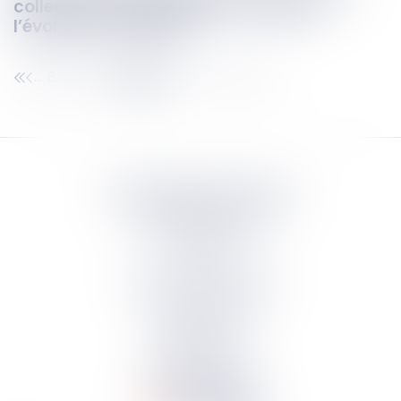
collective : l’employeur tenu malgré
l’évolution des textes
66
67
68
69
70
71
72
...
...
Septeo Digital & Services
tous droit réservés
Groupe
Septeo
Contact
S’abonner à la newsletter
Politique de confidentialité
Plan du site
Mentions légales
Politique de cookies
Suivez-nous