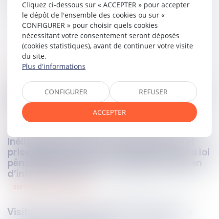
Cliquez ci-dessous sur « ACCEPTER » pour accepter
le dépôt de l'ensemble des cookies ou sur «
CONFIGURER » pour choisir quels cookies
nécessitant votre consentement seront déposés
(cookies statistiques), avant de continuer votre visite
du site.
Plus d'informations
civil
15
mai
2026
Succession britannique et bien immobilier
CONFIGURER
REFUSER
situé sur la Côte d’Opale : quelles règles ?
ACCEPTER
pénal
13
mai
2026
Inéligibilité, gestion municipale de fait et
prise illégale d’intérêts : application de la loi
pénale plus douce et contrôle du maintien
d’influence locale
santé et sécurité au travail
13
mai
2026
Visite médicale de reprise et convention