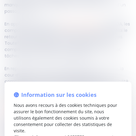
manquement à son obligation de réacheminement d’un
passager refoulé.
En application des articles
L 213-4
et
L 625-7
du CESEDA, les
compagnies aériennes sont tenues d’assurer sans délai le
retour des étrangers non admis sur le territoire français.
Toutefois, cette obligation n’implique pas pour la
compagnie de surveiller ou de contraindre le passager,
tâches réservées aux autorités de police.
En reprochant à Air France l’absence d’escorte privée, la
cour d’appel a méconnu cette répartition des
compétences. Le Conseil d’État rappelle que l’impossibilité
établie de réacheminer un passager du fait de son
Information sur les cookies
comportement constitue une circonstance exonératoire.
Nous avons recours à des cookies techniques pour
Lire la décision…
assurer le bon fonctionnement du site, nous
utilisons également des cookies soumis à votre
consentement pour collecter des statistiques de
Partager sur
visite.