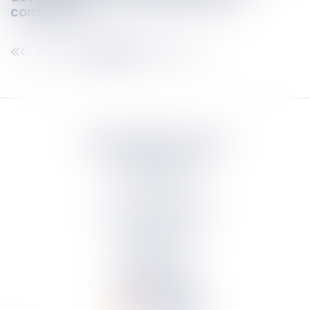
compétent
351
352
353
354
355
356
357
...
...
Septeo Digital & Services
tous droit réservés
Groupe
Septeo
Contact
S’abonner à la newsletter
Politique de confidentialité
Plan du site
Mentions légales
Politique de cookies
Suivez-nous