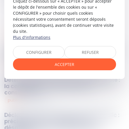
Cliquez ci-dessous sur « ACCEPTER » pour accepter
le dépôt de l'ensemble des cookies ou sur «
CONFIGURER » pour choisir quels cookies
nécessitant votre consentement seront déposés
(cookies statistiques), avant de continuer votre visite
du site.
responsabilites
09
avr.
2025
Plus d'informations
La preuve de l’indemnisation n’a pas à être
CONFIGURER
REFUSER
apportée par la victime
ACCEPTER
urbanisme
09
avr.
2025
Détermination du prix d’un bien préempté :
la consistance et uniquement la
consistance !
public
09
avr.
2025
Déclassement et cession d’un bien public :
précisions sur les conditions de
désaffectation et le rôle de l’organe