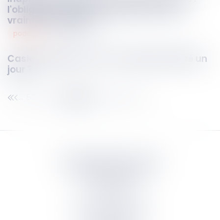
l'obligation de reclassement est-elle
vraiment allégée ?
podcasts
26
mai
2026
Casier judiciaire : est-il vraiment effacé un
jour ?
57
58
59
60
61
62
63
...
...
Septeo Digital & Services
tous droit réservés
Groupe
Septeo
Contact
S’abonner à la newsletter
Politique de confidentialité