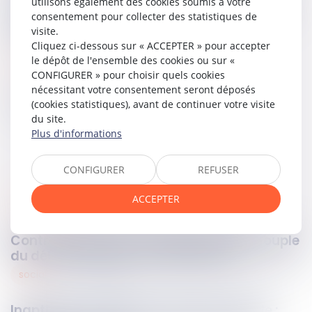
utilisons également des cookies soumis à votre
annulation. La Cour opère ainsi une distinction nette entre
consentement pour collecter des statistiques de
la validité de l’acte de notoriété acquisitive et sa force
visite.
probatoire.
Cliquez ci-dessous sur « ACCEPTER » pour accepter
le dépôt de l'ensemble des cookies ou sur «
Lire la décision …
CONFIGURER » pour choisir quels cookies
nécessitant votre consentement seront déposés
Partager sur
(cookies statistiques), avant de continuer votre visite
du site.
Plus d'informations
CONFIGURER
REFUSER
ACCEPTER
international
27
mai
2026
Contrôle douanier : une appréciation souple
du délai maximal de douze heures
social
27
mai
2026
Inaptitude d'origine non professionnelle :