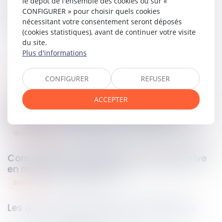
le dépôt de l'ensemble des cookies ou sur «
Partager sur
CONFIGURER » pour choisir quels cookies
nécessitant votre consentement seront déposés
(cookies statistiques), avant de continuer votre visite
du site.
Plus d'informations
CONFIGURER
REFUSER
sociétés
04
avr.
2024
ACCEPTER
Cession du fonds de commerce : quelles
obligations doivent être respectées ?
assurances
03
avr.
2024
Comment se caractérise la faute dolosive
en matière d’assurance ?
sociétés
03
avr.
2024
Les droits des actionnaires minoritaires