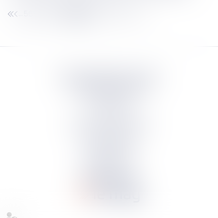
568
569
570
571
572
573
574
...
...
Septeo Digital & Services
tous droit réservés
Groupe
Septeo
Contact
S’abonner à la newsletter
Politique de confidentialité
Plan du site
Mentions légales
Politique de cookies
Suivez-nous