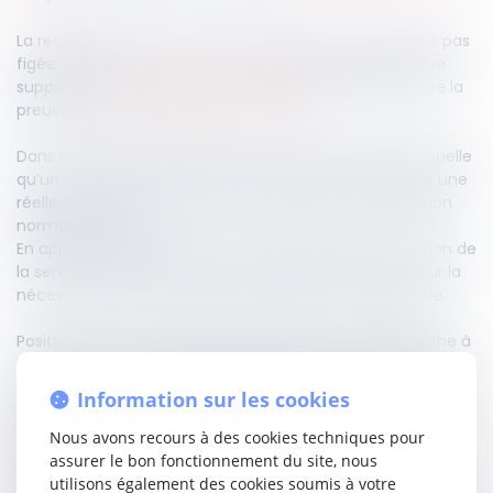
La reconnaissance d’une telle servitude n’est toutefois pas
figée, puisque si l’état d’enclave disparaît, elle peut être
supprimée (
article 685-1 du Code civil
), à condition que la
preuve de cette disparition soit établie.
Dans un arrêt du 10 avril 2025, la Cour de cassation rappelle
qu’un accès suffisant au sens de l’article 682 suppose une
réelle possibilité d’usage pour l’exploitation ou l’utilisation
normale du bien.
En appel, les juges avaient refusé d’admettre l’extinction de
la servitude de passage, en se fondant uniquement sur la
nécessité d’un accès au garage depuis la voie publique.
Position sanctionnée par la Haute juridiction qui reproche à
la juridiction de second degré de ne pas avoir vérifié si la
création d’une nouvelle rue située à l’arrière permettait un
Information sur les cookies
accès suffisant à la parcelle, et casse en conséquence
l’arrêt, faute pour les juges d’avoir légalement justifié leur
Nous avons recours à des cookies techniques pour
décision.
assurer le bon fonctionnement du site, nous
utilisons également des cookies soumis à votre