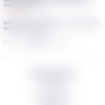
responsabilité ?
commercial
23
avr.
2025
Revente à perte, amendes : les nouveautés
de la loi n°2025-337 !
336
337
338
339
340
341
342
...
...
Septeo Digital & Services
tous droit réservés
Groupe
Septeo
Contact
S’abonner à la newsletter
Politique de confidentialité
Plan du site