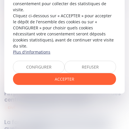
Un simple garage ne suffit pas à maintenir une servitude, si
consentement pour collecter des statistiques de
d'autres voies d'accès sont désormais disponibles.
visite.
Cliquez ci-dessous sur « ACCEPTER » pour accepter
Lire la décision…
le dépôt de l'ensemble des cookies ou sur «
CONFIGURER » pour choisir quels cookies
nécessitant votre consentement seront déposés
Partager sur
(cookies statistiques), avant de continuer votre visite
du site.
Plus d'informations
CONFIGURER
REFUSER
environnement
ACCEPTER
24
avr.
2025
Fin programmée pour le charbon : vers des
centrales plus vertes d’ici 2026
civil
24
avr.
2025
La force majeure en droit des contrats :
quelles conditions pour être exonéré de