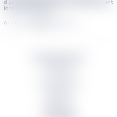
d'un concubin : absence de remboursement
lors de la séparation
1003
1004
1005
1006
1007
1008
1009
...
...
Septeo Digital & Services
tous droit réservés
Groupe
Septeo
Contact
S’abonner à la newsletter
Politique de confidentialité
Plan du site
Mentions légales
Politique de cookies
Suivez-nous