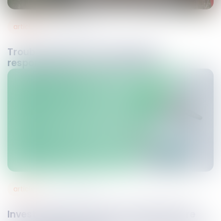
articles
16
oct.
2020
Trouble anormal du voisinage et
responsabilité du maître d'œuvre
articles
15
oct.
2020
Investissement en faveur du bien propre