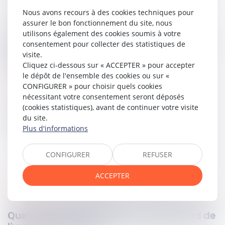
autorité suffisante pour établir la volonté des États.
Nous avons recours à des cookies techniques pour
assurer le bon fonctionnement du site, nous
La Cour de cassation casse l’arrêt. Elle juge que la cour
utilisons également des cookies soumis à votre
d’appel aurait dû tenir compte de la note diplomatique,
consentement pour collecter des statistiques de
celle-ci constituant un accord ultérieur entre les États
visite.
parties sur l’interprétation du traité concernant les
Cliquez ci-dessous sur « ACCEPTER » pour accepter
investisseurs binationaux.
le dépôt de l'ensemble des cookies ou sur «
CONFIGURER » pour choisir quels cookies
Lire la décision…
nécessitant votre consentement seront déposés
(cookies statistiques), avant de continuer votre visite
Partager sur
du site.
Plus d'informations
CONFIGURER
REFUSER
ACCEPTER
immobilier
19
mai
2026
Quels recours possibles en cas de retard de