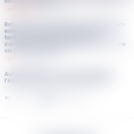
livraison en VEFA ?
immigration
18
mai
2026
Refus de délivrance de visa en cas de non-
exécution d’une obligation de quitter le
territoire français et contrôle de
constitutionnalité au regard du droit à une
vie familiale normale
civil
18
mai
2026
Autorité parentale : comment changer
l’établissement scolaire de l’enfant ?
63
64
65
66
67
68
69
...
...