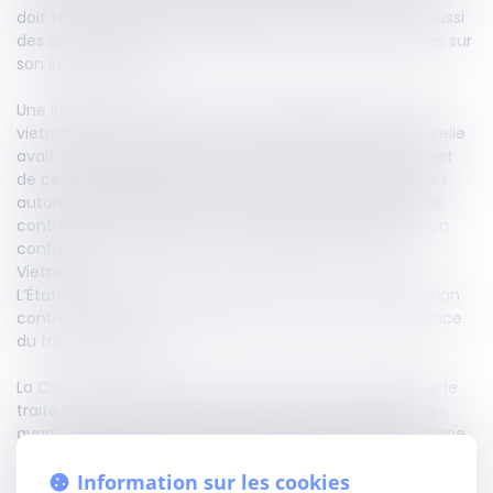
doit tenir compte non seulement de son texte, mais aussi
des accords ultérieurs intervenus entre les États parties sur
son interprétation.
Une investisseuse, devenue américaine après avoir été
vietnamienne, ainsi que deux sociétés américaines qu’elle
avait fondées, avaient investi au Vietnam dans un projet
de centrale électrique. Après l’abandon du projet par les
autorités vietnamiennes, elles ont engagé un arbitrage
contre l’État vietnamien en invoquant une expropriation
contraire au traité conclu entre les États-Unis et le
Vietnam.
L’État vietnamien a alors exercé un recours en annulation
contre la sentence arbitrale ayant retenu la compétence
du tribunal arbitral.
La Cour d’appel a rejeté le recours. Elle a considéré que le
traité ne prévoyait aucune exclusion des investisseurs
ayant une double nationalité américaine et vietnamienne.
Elle a également écarté une note diplomatique américaine
Information sur les cookies
de 2023, estimant qu’elle était postérieure au traité et sans