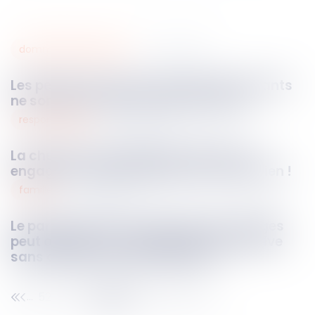
dommages corporels
03
juin
2026
Les pertes de revenus des parents aidants
ne sont pas toujours indemnisables
responsabilites
03
juin
2026
La chute d’une échelle ne suffit pas à
engager la responsabilité de son gardien !
famille
03
juin
2026
Le parent ayant assumé seul les charges
peut obtenir une contribution rétroactive
sans détailler chaque dépense !
52
53
54
55
56
57
58
...
...