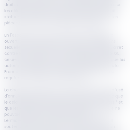
droits de la défense. La Cour de cassation devait préciser
les délais dans lesquels la chambre de l'instruction doit
statuer sur une telle contestation et déterminer quelles
pièces doivent être communiquées à la défense.
En l'espèce, dans le cadre d'une information judiciaire
ouverte notamment des chefs de viols et d'agressions
sexuelles, un juge d'instruction a délivré un mandat d'arrêt
contre le mis en examen. Arrêté au Mexique en juin 2025,
celui-ci a été placé sous écrou extraditionnel avant que les
autorités mexicaines n'accordent son extradition vers la
France. Il a alors saisi la chambre de l'instruction d'une
requête en annulation du mandat d'arrêt.
La chambre de l'instruction a rejeté sa demande et refusé
d'annuler le mandat d'arrêt. Elle a notamment estimé que
le délai de 86 jours mis pour statuer n'était pas excessif et
que les conditions de détention alléguées au Mexique ne
pouvaient justifier la mainlevée du mandat.
Le mis en examen a formé un pourvoi en cassation. Il
soutenait notamment que la chambre de l'instruction