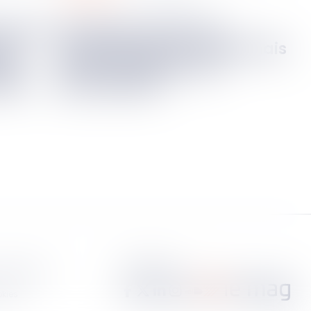
Permis de construire :
tes
l’administration n’est jamais
 de
tenue d’imposer des
SEDA
prescriptions
Suivez-nous
fidentialité
okies