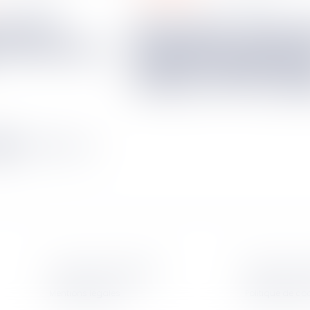
QPC écartée : deux mesures
d’éloignement distinc
n vaut mise en
excluent l’application
l’article L 741-7 du CE
40
341
342
343
...
S’abonner à la newsletter
Politique de con
Mentions légales
Politique de co