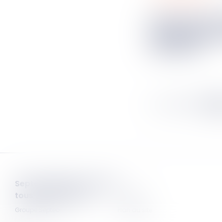
Résolution judiciaire :
l’assignatio
demeure
...
337
338
339
3
Septeo Digital & Services
tous droit réservés
Contact
Groupe
Septeo
Plan du site