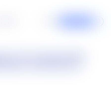
al design
À propos
Contribuer
laration commune ou