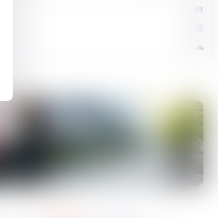
urbanisme
22
avr.
2025