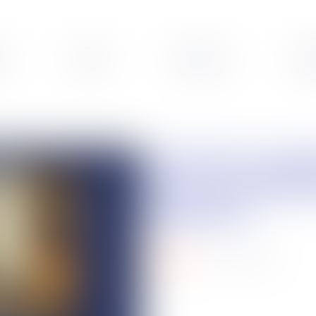
s
Veille
Podcasts
Leg
Je suis en couple : est-ce que je dois
faire une déc
séparée ?
22
avr.
2025
podcasts