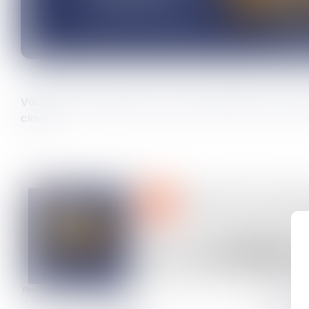
Vous êtes en couple et vous vous demandez si vous d
clair
La voie du droit - by Le Mag' Juridique
·
Je suis en couple : est-ce que je dois faire une 