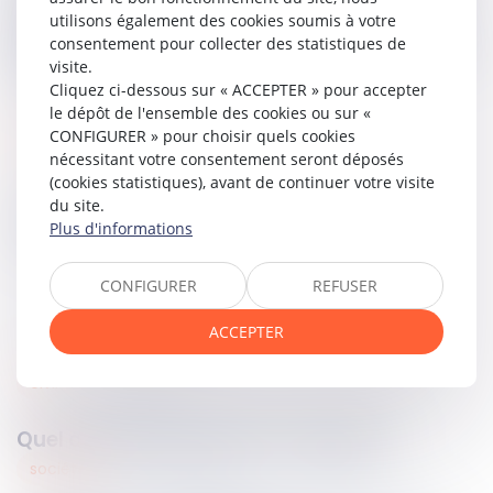
signification étaient de nature à établir, d’une part, que
utilisons également des cookies soumis à votre
l’adresse était bien le domicile du destinataire et, d’autre
consentement pour collecter des statistiques de
part, que toutes les diligences avaient été accomplies pour
visite.
tenter une remise en main propre.
Cliquez ci-dessous sur « ACCEPTER » pour accepter
le dépôt de l'ensemble des cookies ou sur «
CONFIGURER » pour choisir quels cookies
Lire la décision…
nécessitant votre consentement seront déposés
(cookies statistiques), avant de continuer votre visite
du site.
Partager sur
Plus d'informations
CONFIGURER
REFUSER
ACCEPTER
civil
06
mai
2025
Quel avenir pour le devoir conjugal ?
sociétés
05
mai
2025