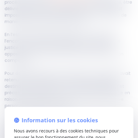
procédure civile qu’un acte ne peut, à peine de nullité, être
délivré à domicile que si la signification à personne est
impossible, cette impossibilité devant être constatée de
manière précise dans l’acte lui-même.
En l’espèce, l’URSSAF avait décerné une contrainte à
l’encontre d’un cotisant, signifiée par commissaire de
justice le 25 avril 2018. Ce dernier avait formé une
opposition le 22 novembre suivant, devant la juridiction
compétente.
Pour déclarer l’opposition irrecevable, la Cour d'appel avait
retenu que l’huissier avait mentionné le domicile du
destinataire, sans que celui-ci ne conteste l’adresse, et
précisé que la signification à personne était impossible en
raison de son absence et du refus du plu par une autre
personne présente sur les lieux.
Cependant, la Cour de cassation casse la décision d’appel
Information sur les cookies
pour défaut de base légale : elle reproche à la Cour d’appel
Nous avons recours à des cookies techniques pour
de ne pas avoir vérifié si les mentions figurant sur l’acte de
assurer le bon fonctionnement du site, nous