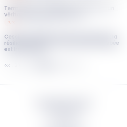
Term sheet : un simple pré-contrat ou un
véritable outil de négociation ?
rural
05
mai
2025
Cession du bail et liquidation judiciaire : la
résiliation fondée sur une cession prohibée
est irrecevable
331
332
333
334
335
336
337
...
...
Septeo Digital & Services
tous droit réservés
Groupe
Septeo
Contact