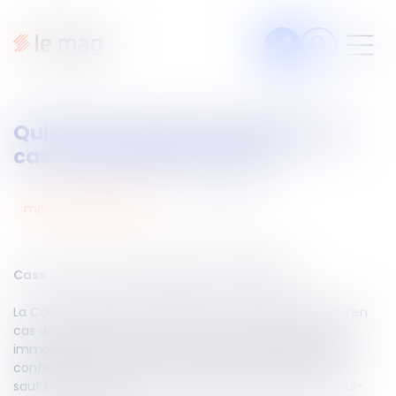
Articles
Quid de la saisie immobilière en
Fiches pratiques
cas de démembrement ?
Veille
Podcasts
04
oct.
2024
mesures d’exécution
Legal design
À propos
Cass. crim du 2 octobre 2024, n°23-86.664
La Cour de cassation a rappelé le 2 octobre dernier qu’en
cas de démembrement du droit de propriété, la saisie
immobilière ne peut porter que sur le droit démembré
Suivez-nous
confiscable, à l'exclusion de la pleine propriété du bien,
sauf à ce que chacun des droits démembrés soit en lui-