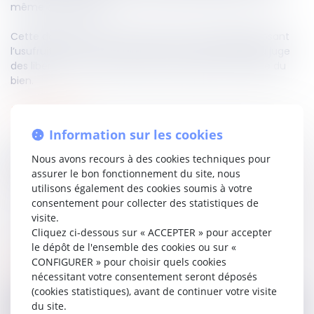
même confiscable.
Cette décision a été rendue à l’issue d’un litige opposant
l’usufruitier de locaux commerciaux à la décision du juge
des libertés et de la détention de procéder à la saisie du
bien.
Lire la décision…
Information sur les cookies
Nous avons recours à des cookies techniques pour
Partager sur
assurer le bon fonctionnement du site, nous
utilisons également des cookies soumis à votre
consentement pour collecter des statistiques de
visite.
Cliquez ci-dessous sur « ACCEPTER » pour accepter
le dépôt de l'ensemble des cookies ou sur «
CONFIGURER » pour choisir quels cookies
procédure pénale
07
oct.
2024
nécessitant votre consentement seront déposés
(cookies statistiques), avant de continuer votre visite
Requête en nullité par lettre recommandée
du site.