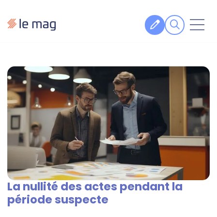
Articles
Fiches pratiques
Veille
Podcasts
Legal design
À propos
La nullité des actes pendant la
Suivez-nous
période suspecte