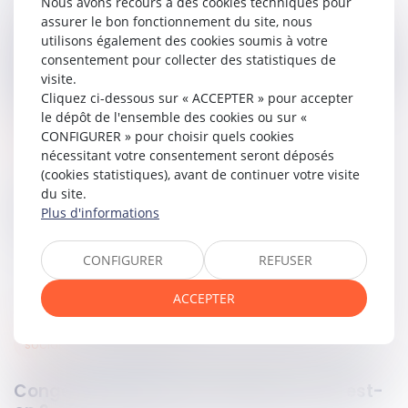
Nous avons recours à des cookies techniques pour
Dès lors, la Cour de cassation a cassé son jugement au
assurer le bon fonctionnement du site, nous
motif que l'événement de force majeure entraîne la
utilisons également des cookies soumis à votre
résolution de plein droit du contrat et implique la restitution
consentement pour collecter des statistiques de
intégrale des prestations échangées. Statuant au fond, elle
visite.
condamne l'association à rembourser au commerçant la
Cliquez ci-dessous sur « ACCEPTER » pour accepter
somme de 429 euros restant due.
le dépôt de l'ensemble des cookies ou sur «
CONFIGURER » pour choisir quels cookies
Lire la décision…
nécessitant votre consentement seront déposés
(cookies statistiques), avant de continuer votre visite
du site.
Partager sur
Plus d'informations
CONFIGURER
REFUSER
ACCEPTER
social
04
mars
2025
Congés payés et arrêt maladie : où on est-