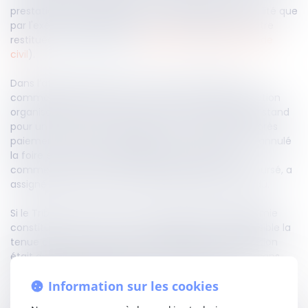
prestations échangées ne pouvaient trouver leur utilité que
par l'exécution complète du contrat, elles doivent être
restituées intégralement (
articles 1218
et
1229 du Code
civil
).
Dans l’affaire présentée à la Cour de cassation, un
commerçant a conclu un contrat avec une association
organisatrice de foire, prévoyant la réservation d’un stand
pour un événement devant se tenir en avril 2020. Après
paiement du prix total de 858 euros, l’association a annulé
la foire en raison de la pandémie de Covid-19. Le
commerçant, n’ayant été que partiellement remboursé, a
assigné l’association afin d’obtenir le solde restant dû.
Si le Tribunal de commerce avait jugé que la pandémie
constituait un cas de force majeure rendant impossible la
tenue de la foire, elle en a alors déduit que l'association
était dispensée de restituer la totalité du prix payé, sans
tirer les conséquences légales de la résolution
Information sur les cookies
automatique du contrat.