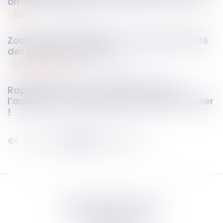
on ?
fiscal
03
mars
2025
Zoom sur le contrôle de la proportionnalité
des pénalités fiscales
procédure pénale
03
mars
2025
Rappel procédural : l’appel est jugé à
l’audience sur le rapport oral d’un conseiller
!
380
381
382
383
384
385
386
...
...
Septeo Digital & Services
tous droit réservés