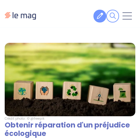
Articles
Fiches pratiques
Veille
Podcasts
Legal design
À propos
Crédit photo : © @freepik
Obtenir réparation d'un préjudice
Suivez-nous
écologique