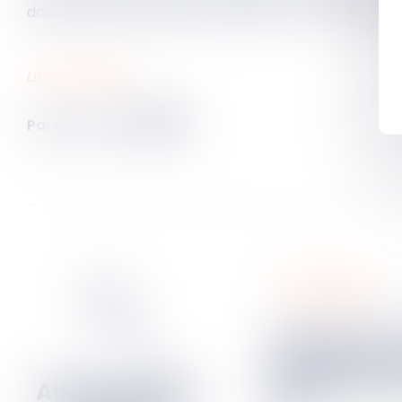
dossier par le biais du casier judiciaire, conformémen
Lire la décision…
Partager sur
responsabilités
Indemnisation d’un
préjudice : l
peut excéder