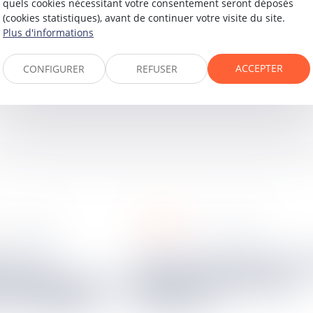
quels cookies nécessitant votre consentement seront déposés
t aux articles
133-16 du Code pénal
et
769 du Code de pro
(cookies statistiques), avant de continuer votre visite du site.
Plus d'informations
ACCEPTER
CONFIGURER
REFUSER
sociétés
20
mai
2025
20
mai
2025
Le licenciement d’un salarié
e tiers payeur ne
associé : spécificités
 le préjudice
juridiques