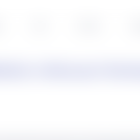
s
Veille
Podcasts
Leg