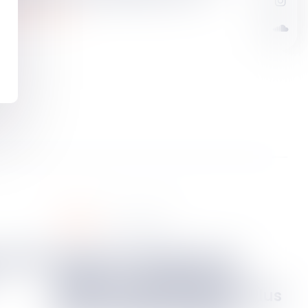
cédure pénale
.
social
19
mai
2025
Retard de paiement du
salaire : un préjudice à
démontrer pour obtenir plus