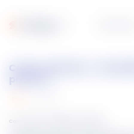
Articles
Fiches pratique
Casier judiciaire : réhabilitation n’efface pas l’historique judiciaire du
prévenu
20
mai
2025
pénal
Cass, crim du 7 mai 2025, n°24-82.093