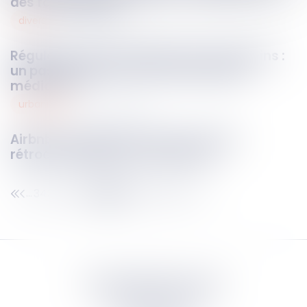
des fonds suffit !
divers
16
avr.
2025
Régulation de l’installation des médecins :
un pas nécessaire contre les déserts
médicaux ?
urbanisme
16
avr.
2025
Airbnb et usage des locaux : pas de
rétroactivité pour la nouvelle loi
343
344
345
346
347
348
349
...
...
Septeo Digital & Services
tous droit réservés