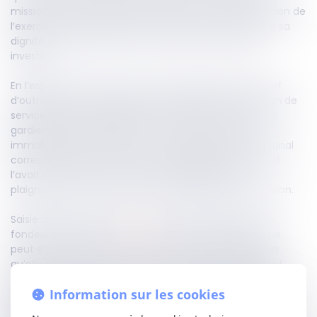
mission de service public, dans l’exercice ou à l’occasion de
l’exercice de sa mission, de nature à porter atteinte à sa
dignité ou au respect dû à la fonction dont elle est
investie ».
En l’espèce, une prévenue avait été poursuivie du chef
d’outrage envers une personne chargée d’une mission de
service public, la plaignante exerçant les fonctions de
gardienne d’immeuble pour le compte de la régie
immobilière de la commune. Par un jugement, le tribunal
correctionnel avait retenu la culpabilité du prévenu, et
l’avait condamné à indemniser le préjudice de la
plaignante. La prévenue avait relevé appel de la décision.
Saisie de l’affaire, la Cour de cassation rappelle, sur le
fondement de l’article
433-5
précité, qu’une personne
peut être chargée d’une mission de service public dès
qu’elle exerce une activité visant à satisfaire un intérêt
général, même en l’absence de pouvoirs décisionnels. En
Information sur les cookies
l’espèce, la gardienne exerçait des fonctions au sein d’un
bailleur social, dans le cadre d’une convention de