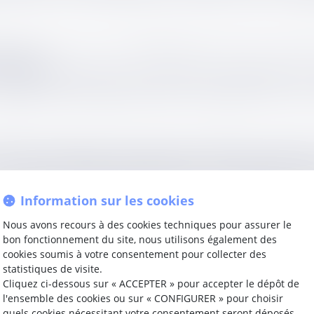
ncé au procureur de la République des faits de favoritism
dernière.
avait été poursuivi pour avoir favorisé une société dans le
e. Les juges du premier degré l’avaient condamné de ce chef 
écision d’appel, qui avait retenu que le délit de favoritism
ion dans la procédure de passation du marché, a sciemment
iolation des principes de liberté d’accès et d’égalité de 
Information sur les cookies
Nous avons recours à des cookies techniques pour assurer le
ion des conditions du marché selon la demande d’un candi
bon fonctionnement du site, nous utilisons également des
érieurement annulée.
cookies soumis à votre consentement pour collecter des
statistiques de visite.
délit est caractérisé par l’accomplissement, en connaissa
Cliquez ci-dessous sur « ACCEPTER » pour accepter le dépôt de
r étant sans incidence sur la responsabilité pénale de s
l'ensemble des cookies ou sur « CONFIGURER » pour choisir
quels cookies nécessitant votre consentement seront déposés