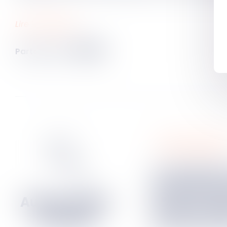
Lire la décision…
Partager sur
mesures d'exécuti
L’annulation d’un titre
exécutoire p
de forme n’é
autant l’act
remboursem