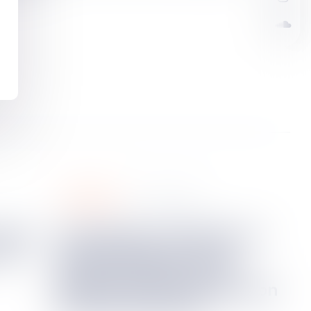
urbanisme
14
janv.
2026
Articulation urbanisme et
une
environnement : fin du
permis tacite pour les
projets soumis à évaluation
environnementale