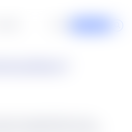
al design
À propos
Contribuer
e favoritisme ?
à autrui un avantage injustifié par un acte
galité des candidats dans les marchés publics