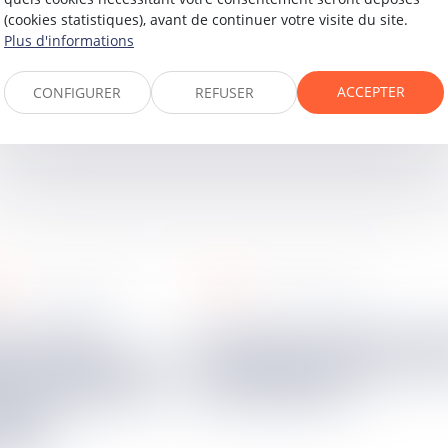
(cookies statistiques), avant de continuer votre visite du site.
Plus d'informations
ACCEPTER
CONFIGURER
REFUSER
on
social
15
janv.
2026
15
janv.
2026
Comment mettre en place
our irrégularité
un intéressement ou 
teint pas pour
participation ?
ion en
ent