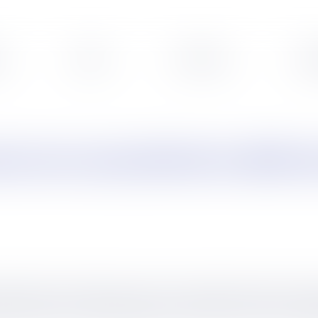
s
Veille
Podcasts
Leg
t est caractérisé le délit d
avoritisme est le fait de procurer ou de tenter de procurer 
res ayant pour objet de garantir la liberté d’accès et l’é