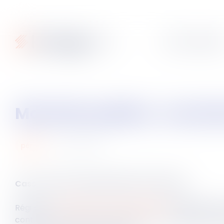
Articles
Fiches pratique
Marchés publics : commen
14
janv.
2026
pénal
Cass. crim du 7 janvier 2026, n°24-87.222
Régi par l’
article 432-14 du Code pénal
, le délit de f
contraire aux dispositions législatives ou réglementai