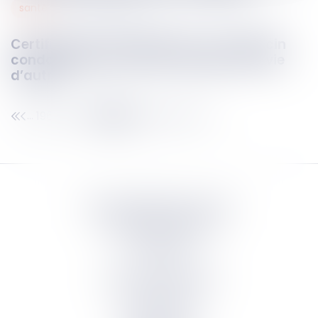
santé
10
nov.
2025
Certificat de complaisance : un médecin
condamné pour mise en danger de la vie
d’autrui
196
197
198
199
200
201
202
...
...
Septeo Digital & Services
tous droit réservés
Groupe
Septeo
Contact
S’abonner à la newsletter
Politique de confidentialité
Plan du site
Mentions légales