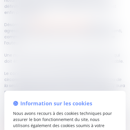
notamment l’affaire Pelicot, la loi visant à modifier la
définition pénale du viol et des agressions sexuelles est
enfin promulguée.
Désormais, l’
article 222-22 du Code pénal
définit une
agression sexuelle comme tout acte sexuel non consenti,
commis sur la personne d’autrui ou sur la personne de
l’auteur.
Une note est ajoutée sur la notion de consentement, qui
doit être libre et éclairé, spécifique, préalable et révocable.
Le consentement est alors apprécié au regard des
circonstances, sans pouvoir
« être déduit du silence ou de
la seule absence de réaction de la victime »
. Ainsi, il n’y aura
pas de consentement si l’acte sexuel
« est commis avec
violence, contrainte, menace ou surprise, quelle que soit
Information sur les cookies
leur nature »
.
Nous avons recours à des cookies techniques pour
L’objectif de cette nouvelle définition est clair : passer de la
assurer le bon fonctionnement du site, nous
culture du viol à la culture du consentement.
utilisons également des cookies soumis à votre