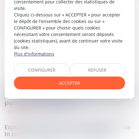
consentement pour collecter des statistiques de
Accéder au texte…
visite.
Cliquez ci-dessous sur « ACCEPTER » pour accepter
le dépôt de l'ensemble des cookies ou sur «
Partager sur
CONFIGURER » pour choisir quels cookies
nécessitant votre consentement seront déposés
(cookies statistiques), avant de continuer votre visite
du site.
Plus d'informations
CONFIGURER
REFUSER
rural
11
nov.
2025
ACCEPTER
Indemnisation des améliorations du fonds
loué : la contestation du congé n’interrompt
pas le délai de forclusion !
immobilier
10
nov.
2025
Expulsion locative : comment bénéficier de
la procédure d'expulsion accélérée ?