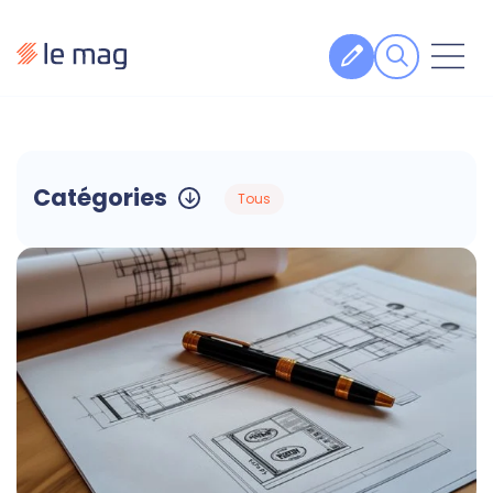
Articles
Fiches pratiques
Catégories
Veille
Podcasts
Legal design
À propos
Suivez-nous