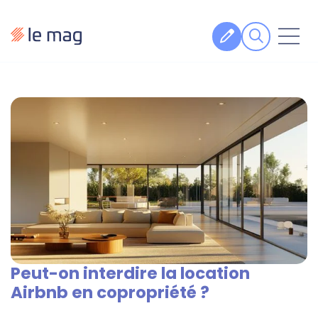
Articles
Fiches pratiques
Veille
Podcasts
Legal design
À propos
Peut-on interdire la location
Suivez-nous
Airbnb en copropriété ?