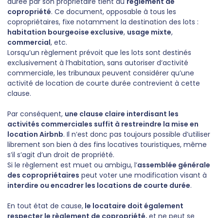
durée par son propriétaire tient au
règlement de
copropriété
. Ce document, opposable à tous les
copropriétaires, fixe notamment la destination des lots :
habitation bourgeoise exclusive
,
usage mixte
,
commercial
, etc.
Lorsqu’un règlement prévoit que les lots sont destinés
exclusivement à l’habitation, sans autoriser d’activité
commerciale, les tribunaux peuvent considérer qu’une
activité de location de courte durée contrevient à cette
clause.
Par conséquent,
une clause claire interdisant les
activités commerciales suffit à restreindre la mise en
location Airbnb
. Il n’est donc pas toujours possible d’utiliser
librement son bien à des fins locatives touristiques, même
s’il s’agit d’un droit de propriété.
Si le règlement est muet ou ambigu, l’
assemblée générale
des copropriétaires
peut voter une modification visant à
interdire ou encadrer les locations de courte durée
.
En tout état de cause,
le locataire doit également
respecter le règlement de copropriété,
et ne peut se