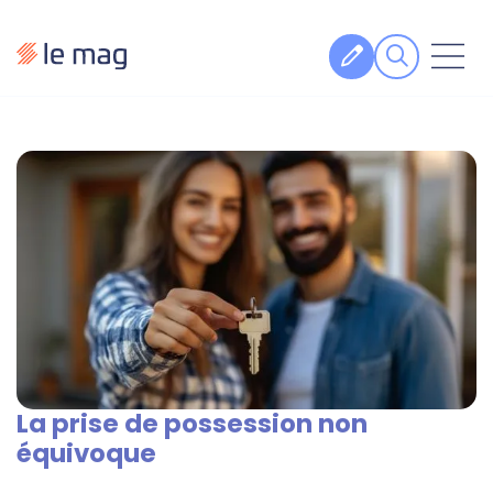
Articles
Fiches pratiques
Veille
Podcasts
Legal design
À propos
La prise de possession non
Suivez-nous
équivoque