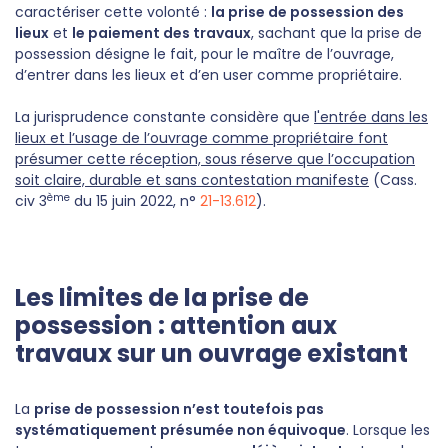
caractériser cette volonté :
la prise de possession des
lieux
et
le paiement des travaux
, sachant que la prise de
possession désigne le fait, pour le maître de l’ouvrage,
d’entrer dans les lieux et d’en user comme propriétaire.
La jurisprudence constante considère que
l'entrée dans les
lieux et l’usage de l’ouvrage comme propriétaire font
présumer cette réception, sous réserve que l’occupation
soit claire, durable et sans contestation manifeste
(Cass.
ème
civ 3
du 15 juin 2022, n°
21-13.612
).
Les limites de la prise de
possession : attention aux
travaux sur un ouvrage existant
La
prise de possession n’est toutefois pas
systématiquement présumée non équivoque
. Lorsque les