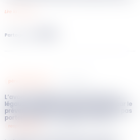
Lire la décision…
Partager sur
pénal des mineurs
07
août
2024
L’avocat désigné par les représentants
légaux du prévenu doit être confirmé par le
prévenu mineur en garde à vue pour ne pas
porter atteinte à son intérêt supérieur
responsabilités
07
août
2024