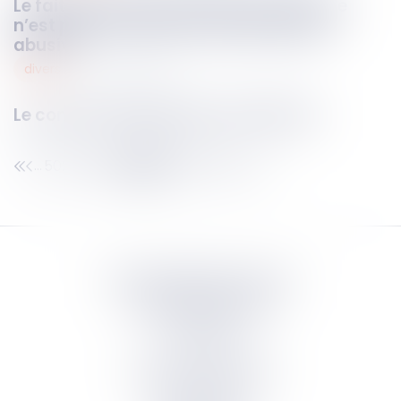
Le fait de subir une procédure judiciaire
n’est pas constitutif d’une procédure
abusive
divers
07
août
2024
Le constat de décès par un infirmier
502
503
504
505
506
507
508
...
...
Septeo Digital & Services
tous droit réservés
Groupe
Septeo
Contact
S’abonner à la newsletter
Politique de confidentialité
Plan du site