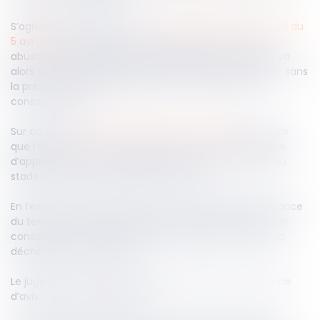
S’agissant des contrats, la
directive 93/1/CEE du Conseil du
5 avril 1993
prévoit dans son article 6 que les clauses
abusives ne lient pas les consommateurs. Le contrat va
alors continuer à produire ses effets, s’il peut subsister sans
la présence de ces clauses (L 241-1 du Code de la
consommation).
Sur ce point,
l’arrêt du 26 janvier 2017 de la CJUE
précise
que l’autorité de la chose jugée n’empêche pas le juge
d’apprécier le caractère abusif d’une clause, même au
stade d'une mesure d'exécution forcée.
En l’espèce, il était question d’une clause de la déchéance
du terme d’un prêt conclu entre un professionnel et un
consommateur. La difficulté résidait dans le fait que la
déchéance n’existait plus.
Le juge de l’exécution (JEX) formule alors une demande
d’avis à la Cour de cassation :