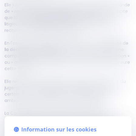
Elle juge que lorsque le dispositif des conclusions demande
de
« mettre à néant » le jugement entrepris
, puis sollicite
que la cour
statue à nouveau
sur les prétentions
litigieuses, il en résulte nécessairement que l'appelant
recherche l'
infirmation
du jugement.
En l'espèce, la cour d'appel avait prononcé la
caducité de
la déclaration d'appel
au motif que les conclusions ne
comportaient pas expressément les termes « infirmation »
ou « annulation » du jugement. La Haute juridiction censure
cette analyse.
Elle relève que le dispositif demandait la mise à néant du
jugement et que la déclaration d'appel était limitée à
certains chefs du dispositif, ce qui traduisait sans
ambiguïté la volonté d'obtenir leur réformation.
La Cour rappelle que, si l'objet de l'appel doit être
identifiable dans le dispositif des conclusions, il n'est pas
nécessaire que les parties emploient les seuls termes
Information sur les cookies
consacrés d'« infirmation » ou d'« annulation » lorsque leur