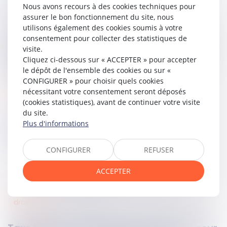
intention ressort clairement de l'ensemble des écritures.
Nous avons recours à des cookies techniques pour
assurer le bon fonctionnement du site, nous
Exiger une telle formulation dans ces circonstances
utilisons également des cookies soumis à votre
constituerait un
formalisme excessif
de nature à porter
consentement pour collecter des statistiques de
atteinte au droit d'accès au juge d'appel garanti par
visite.
l'article 6, § 1, de la Convention européenne des droits de
Cliquez ci-dessous sur « ACCEPTER » pour accepter
l'homme.
le dépôt de l'ensemble des cookies ou sur «
CONFIGURER » pour choisir quels cookies
Lire la décision…
nécessitant votre consentement seront déposés
(cookies statistiques), avant de continuer votre visite
du site.
Plus d'informations
Partager sur
CONFIGURER
REFUSER
ACCEPTER
droit fiscal
24
juin
2026