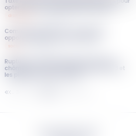
Taxe foncière : plus que quelques jours pour
opter pour la mensualisation en 2026
droit public
24
juin
2026
Commande publique : de nouvelles
opportunités pour les entreprises
social
24
juin
2026
Rupture conventionnelle et allocations
chômage : ce qui a changé depuis 2023 et
les pièges à éviter en 2026
34
35
36
37
38
39
40
...
...
Septeo Digital & Services